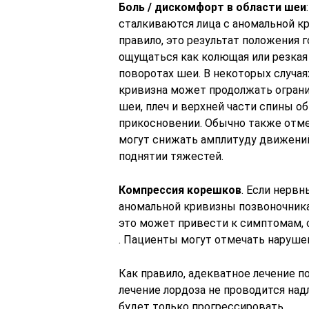
Боль / дискомфорт в области шеи
сталкиваются лица с аномальной кр
правило, это результат положения 
ощущаться как колющая или резкая
поворотах шеи. В некоторых случая
кривизна может продолжать огран
шеи, плеч и верхней части спины 
прикосновении. Обычно также отм
могут снижать амплитуду движений
поднятии тяжестей.
Компрессия корешков
. Если нерв
аномальной кривизны позвоночника
это может привести к симптомам,
. Пациенты могут отмечать наруше
Как правило, адекватное лечение п
лечение лордоза не проводится на
будет только прогрессировать.