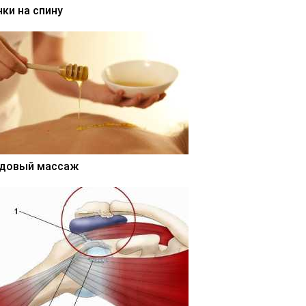
нки на спину
довый массаж