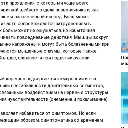
: эти проявления, с которыми чаще всего
ивизной шейного отдела позвоночника и, как
головы направленной вперед. Боль может
 и часто сопровождается затруднением в
х боль может не ощущаться, но избыточная
ичивать повседневные действия. Мышцы вокруг
обычно напряжены и могут быть болезненными при
ечаются мышечные спазмы, которые также
По
 в шее, сложности при поднятии рук или
ма
ный корешок подвергается компрессии из-за
 или нестабильности двигательных сегментов,
 связанным воздействием на нервные структуры
ния чувствительности (онемение и покалывание).
озволяет избавиться от симптомов. Но если
длежащим образом, симптоматика со временем