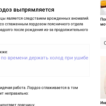
рдоз выпрямляется
ницы является следствием врожденных аномалий.
По
о сглаженным лордозом поясничного отдела
мо
задолго после рождения из-за продолжительного
кже:
 по времени держать холод при ушибе
идячая работа. Лордоз сглаживается в том
ит неправильно:
Ин
округляет поясницу;