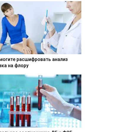
могите расшифровать анализ
зка на флору