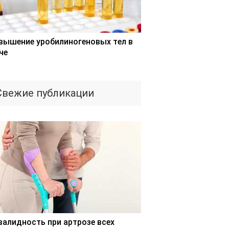
вышение уробилиногеновых тел в
че
Свежие публикации
валидность при артрозе всех