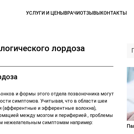
УСЛУГИ И ЦЕНЫ
ВРАЧИ
ОТЗЫВЫ
КОНТАКТЫ
логического лордоза
рдоза
онков и формы этого отдела позвоночника могут
ости симптомов. Учитывая, что в области шеи
и (афферентные и эфферентные волокна),
рмацией между мозгом и периферией , проблемы
ым нежелательным симптомам например:
Па