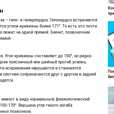
Ко
н
пр
а – гипо- и гиперлордоз. Гиполордоз встречается
ся углом кривизны более 171°. То есть это почти
о лежат на одной прямой. Значит, позвоночник
рямой.
з. Угол кривизны составляет до 150°, но редко
дозе поясничный или шейный прогиб усилен,
ти искривления нарушается и становится
По
 плотнее соприкасаются друг с другом в задней
бе
одятся.
н, имеют в виду нормальный, физиологический
150-170°. Вершина угла такого изгиба
ичных позвонков.