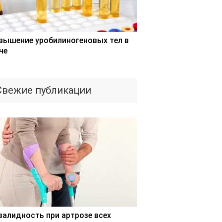
вышение уробилиногеновых тел в
че
Свежие публикации
валидность при артрозе всех