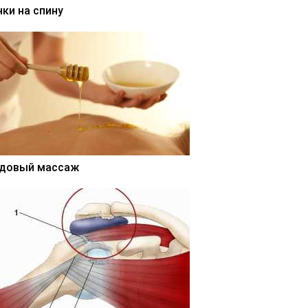
нки на спину
довый массаж