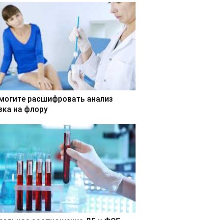
могите расшифровать анализ
зка на флору