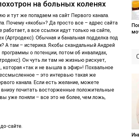
 лохотрон на больных коленях
 и тут же попадаем на сайт Первого канала.
а. Почему «якобы»? Да просто все – адрес сайта
По
работает, а все ссылки идут только на сайте,
мо
ex (Артродекс). Обычная и банальная подделка под
ам? А там – истерика. Якобы скандальный Андрей
 программы о потенции, потом об инвалидах,
тродекс). Он чуть ли там не жизнью рискует,
 которая «так и не вышла в эфир»! Похвальное
ессмысленное – это интервью такая же
ервого канала. Если есть желание, можете
 а внизу почитать восторженные положительные
 вы уже поняли – все это не более, чем ложь,
до-сайте.
Ин