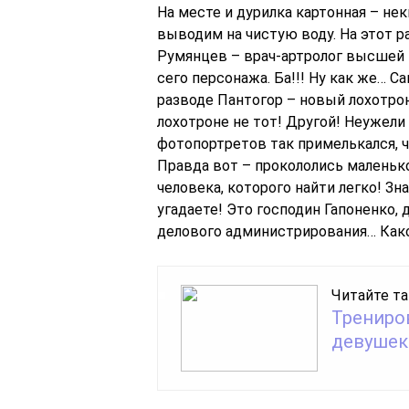
На месте и дурилка картонная – не
выводим на чистую воду. На этот р
Румянцев – врач-артролог высшей 
сего персонажа. Ба!!! Ну как же… 
разводе Пантогор – новый лохотрон
лохотроне не тот! Другой! Неужели
фотопортретов так примелькался, 
Правда вот – прокололись маленько
человека, которого найти легко! Зна
угадаете! Это господин Гапоненко,
делового администрирования… Како
Читайте та
Трениро
девушек