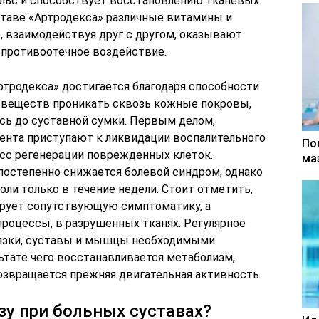
ульс и способствует восстановлению тканевых
ставе «Артродекса» различные витамины и
, взаимодействуя друг с другом, оказывают
 противоотечное воздействие.
тродекса» достигается благодаря способности
 веществ проникать сквозь кожные покровы,
сь до суставной сумки. Первым делом,
нта приступают к ликвидации воспалительного
По
цесс регенерации поврежденных клеток.
ма
 постепенно снижается болевой синдром, однако
оли только в течение недели. Стоит отметить,
ирует сопутствующую симптоматику, а
роцессы, в разрушенных тканях. Регулярное
язки, суставы и мышцы необходимыми
ьтате чего восстанавливается метаболизм,
звращается прежняя двигательная активность.
зу при больных суставах?