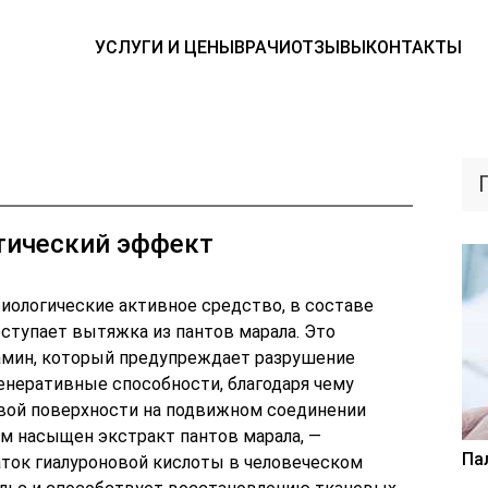
УСЛУГИ И ЦЕНЫ
ВРАЧИ
ОТЗЫВЫ
КОНТАКТЫ
тический эффект
биологические активное средство, в составе
тупает вытяжка из пантов марала. Это
амин, который предупреждает разрушение
енеративные способности, благодаря чему
вой поверхности на подвижном соединении
ым насыщен экстракт пантов марала, —
Па
аток гиалуроновой кислоты в человеческом