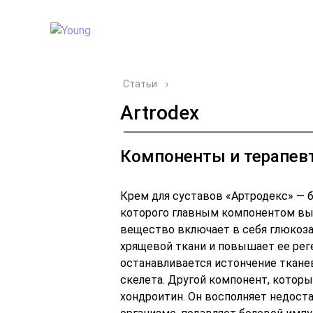
Статьи
›
Artrodex
Компоненты и терапев
Крем для суставов «Артродекс» — 
которого главным компонентом выс
вещество включает в себя глюкоз
хрящевой ткани и повышает ее рег
останавливается истончение ткане
скелета. Другой компонент, котор
хондроитин. Он восполняет недост