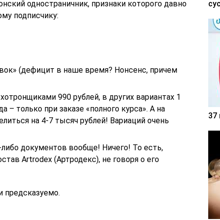
онский одностраничник, признаки которого давно
су
му подписчику:
овок» (дефицит в наше время? Нонсенс, причем
хотронщиками 990 рублей, в других вариантах 1
а – только при заказе «полного курса». А на
37
литься на 4-7 тысяч рублей! Вариаций очень
либо документов вообще! Ничего! То есть,
тав Artrodex (Артродекс), не говоря о его
и предсказуемо.