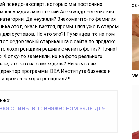
кий псевдо-эксперт, которых мы постоянно
Ба
аз клоунадой занят некий Александр Евгеньевич
категории. Да неужели? Знакома что-то фамилия
Санька этот, оказывается, промышлял уже в старом
 для суставов. Но что это?! Румянцев-то на том
 тот седовласый старикашка с сайта по продаже
что лохотронщики решили сменить фотку? Точно!
. Фотку-то заменили, но на фото реального
ете, кто это на самом деле? Ни за что не
 директор программы DBA Института бизнеса и
Ме
й прокол лохоротронщиков!!!
кже:
вка спины в тренажерном зале для