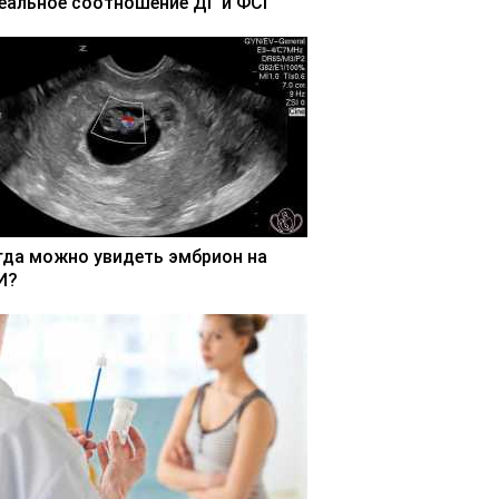
еальное соотношение ДГ и ФСГ
гда можно увидеть эмбрион на
И?