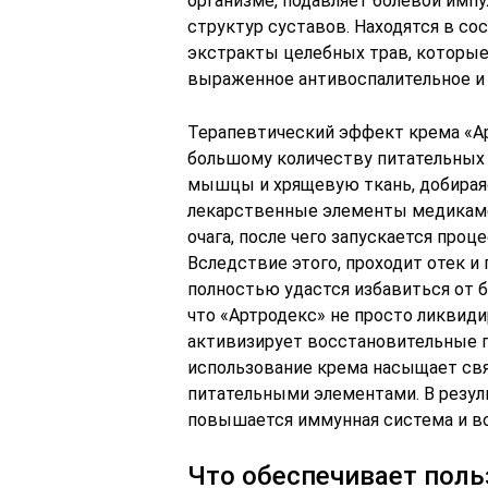
организме, подавляет болевой имп
структур суставов. Находятся в со
экстракты целебных трав, которые
выраженное антивоспалительное и
Терапевтический эффект крема «Ар
большому количеству питательных
мышцы и хрящевую ткань, добирая
лекарственные элементы медикаме
очага, после чего запускается про
Вследствие этого, проходит отек и
полностью удастся избавиться от б
что «Артродекс» не просто ликвид
активизирует восстановительные п
использование крема насыщает св
питательными элементами. В резул
повышается иммунная система и во
Что обеспечивает поль