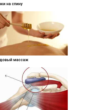
нки на спину
довый массаж