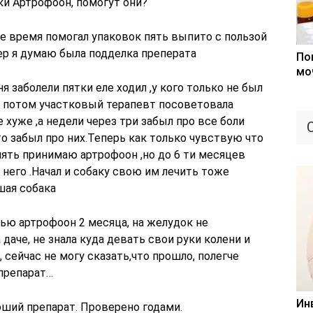
ки Артрофоон, помогут они?
е время помогал упаковок пять выпито с пользой
ер я думаю была подделка преперата
По
мо
ня заболели пятки еле ходил ,у кого только не был
,а потом участковый терапевт посоветовала
 хуже ,а недели через три забыл про все боли
то забыл про них.Теперь как только чувствую что
ять принимаю артрофоон ,но до 6 ти месяцев
 него .Начал и собаку свою им лечить тоже
шая собака
ью артрофоон 2 месяца, на желудок не
даче, не знала куда девать свои руки колени и
 сейчас не могу сказать,что прошло, полегче
препарат…
Ин
ший препарат. Проверено годами.