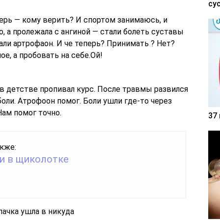
су
еперь — кому верить? И спортом занимаюсь, и
о, а пролежала с ангиной — стали болеть суставы
али артрофаон. И че теперь? Принимать ? Нет?
е, а пробовать на себе.Ой!
в детстве пропивал курс. После травмы развился
оли. Атрофоон помог. Боли ушли где-то через
Нам помог точно.
37
кже:
ги в щиколотке
пачка ушла в никуда