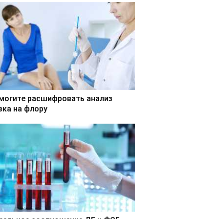
могите расшифровать анализ
зка на флору