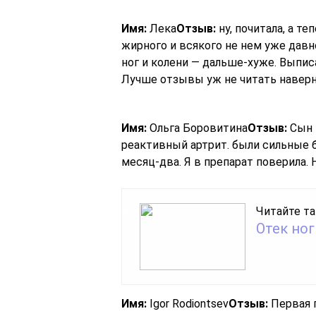
Имя:
Лека
Отзыв:
ну, почитала, а т
жирного и всякого не нем уже давн
ног и колени — дальше-хуже. Выпис
Лучше отзывы уж не читать наверно
Имя:
Ольга Боровитина
Отзыв:
Сын 
реактивный артрит. были сильные б
месяц-два. Я в препарат поверила. 
Читайте та
Отек но
Имя:
Igor Rodiontsev
Отзыв:
Первая 