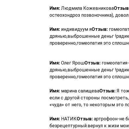
Имя:
Людмила Кожевникова
Отзыв
остеохондроз позвоночника), доволь
Имя:
индивидуум я
Отзыв:
гомеопат
дрянью,выброшенные деньг !радику
проверенно,гомеопатия это сплошн
Имя:
Олег Ярош
Отзыв:
гомеопатия-
дрянью,выброшенные деньг !радику
проверенно,гомеопатия это сплошн
Имя:
марина салищева
Отзыв:
Я тож
если с другой стороны посмотреть,
«чуда» от него, то некоторым это по
Имя:
НАТИК
Отзыв:
артрофоон-не б
безрецептурный.вернул к жизи мои