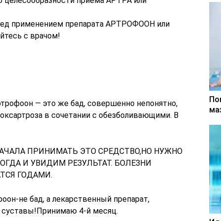
о целесообразности приема АРТРА или
ред применением препарата АРТРОФООН или
йтесь с врачом!
По
трофоон — это же бад, совершенно непонятно,
ма
коксартроза в сочетании с обезболивающими. В
НАЧАЛА ПРИНИМАТЬ ЭТО СРЕДСТВО,НО НУЖНО
ТОГДА И УВИДИМ РЕЗУЛЬТАТ. БОЛЕЗНИ
ТСЯ ГОДАМИ.
оон-не бад, а лекарственный препарат,
 суставы!Принимаю 4-й месяц.