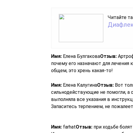
Читайте та
Диафлек
Имя:
Елена Булгакова
Отзыв:
Артроф
почему его назначают для лечения 
общем, это хрень какая-то!
Имя:
Елена Калугина
Отзыв:
Вот тол
сильнодействующие не помогли, а о
выполняла все указания в инструкци
Запаситесь терпением, не пожалеет
Имя:
farhat
Отзыв:
при ходьбе болят