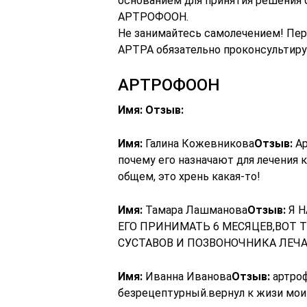
основанием для принятия решения 
АРТРОФООН.
Не занимайтесь самолечением! Пе
АРТРА обязательно проконсультиру
АРТРОФООН
Имя:
Отзыв:
Имя:
Галина Кожевникова
Отзыв:
Ар
почему его назначают для лечения 
общем, это хрень какая-то!
Имя:
Тамара Лашманова
Отзыв:
Я 
ЕГО ПРИНИМАТЬ 6 МЕСЯЦЕВ,ВОТ 
СУСТАВОВ И ПОЗВОНОЧНИКА ЛЕЧА
Имя:
Иванна Иванова
Отзыв:
артроф
безрецептурный.вернул к жизи мои