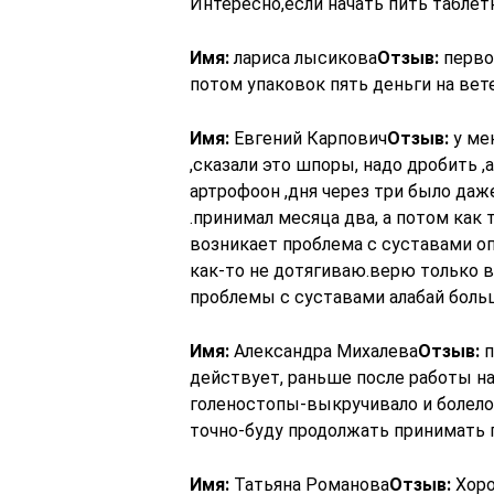
Интересно,если начать пить таблет
Имя:
лариса лысикова
Отзыв:
перво
потом упаковок пять деньги на вет
Имя:
Евгений Карпович
Отзыв:
у ме
,сказали это шпоры, надо дробить 
артрофоон ,дня через три было даже
.принимал месяца два, а потом как 
возникает проблема с суставами оп
как-то не дотягиваю.верю только в
проблемы с суставами алабай боль
Имя:
Александра Михалева
Отзыв:
п
действует, раньше после работы на 
голеностопы-выкручивало и болело,
точно-буду продолжать принимать 
Имя:
Татьяна Романова
Отзыв:
Хоро