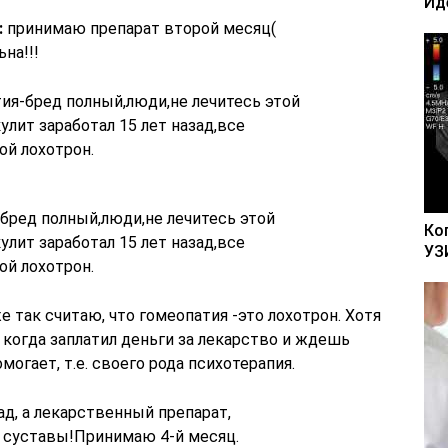
Ид
:
принимаю препарат второй месяц(
на!!!
ия-бред полный,люди,не лечитесь этой
лит заработал 15 лет назад,все
ой лохотрон.
бред полный,люди,не лечитесь этой
Ко
лит заработал 15 лет назад,все
УЗ
ой лохотрон.
е так считаю, что гомеопатия -это лохотрон. Хотя
 когда заплатил деньги за лекарство и ждешь
могает, т.е. своего рода психотерапия.
ад, а лекарственный препарат,
 суставы!Принимаю 4-й месяц.