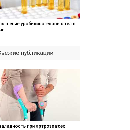
вышение уробилиногеновых тел в
че
Свежие публикации
валидность при артрозе всех