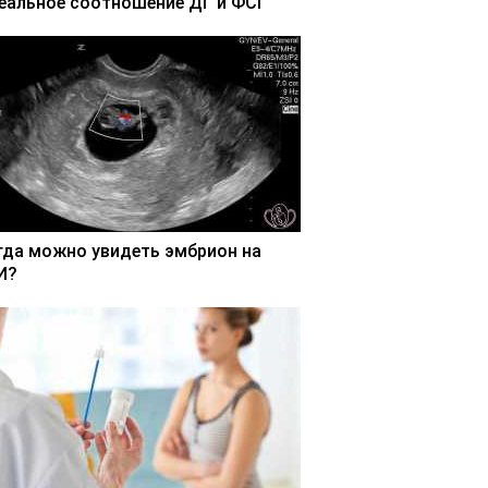
еальное соотношение ДГ и ФСГ
гда можно увидеть эмбрион на
И?