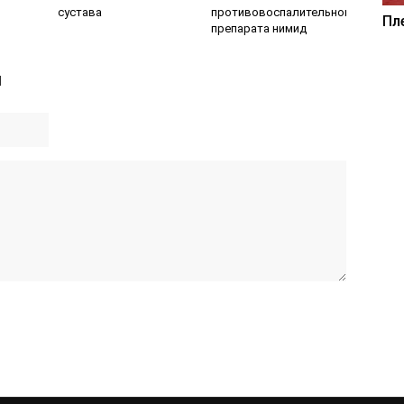
сустава
противовоспалительного
Пл
препарата нимид
й