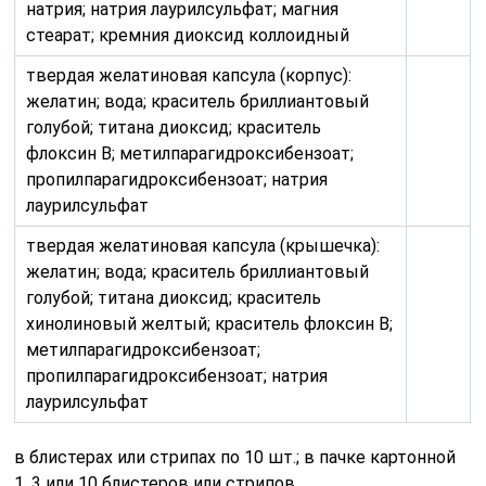
натрия; натрия лаурилсульфат; магния
стеарат; кремния диоксид коллоидный
твердая желатиновая капсула (корпус):
желатин; вода; краситель бриллиантовый
голубой; титана диоксид; краситель
флоксин В; метилпарагидроксибензоат;
пропилпарагидроксибензоат; натрия
лаурилсульфат
твердая желатиновая капсула (крышечка):
желатин; вода; краситель бриллиантовый
голубой; титана диоксид; краситель
хинолиновый желтый; краситель флоксин В;
метилпарагидроксибензоат;
пропилпарагидроксибензоат; натрия
лаурилсульфат
в блистерах или стрипах по 10 шт.; в пачке картонной
1, 3 или 10 блистеров или стрипов.