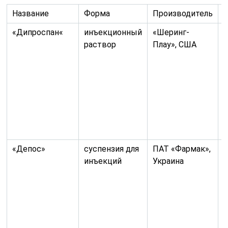
Название
Форма
Производитель
«Дипроспан«
инъекционный
«Шеринг-
В
раствор
Плау», США
д
п
«Депос»
суспензия для
ПАТ «Фармак»,
В
инъекций
Украина
д