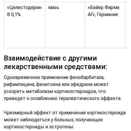
«Целестодерм»
мазь
«Байер Фарма
В
В 0,1%
АГ», Германия
б
д
о
Взаимодействие с другими
лекарственными средствами:
Одновременное применение фенобарбитала,
рифампицина, фенитоина или эфедрина может
ускорить метаболизм кортикостероидов, что
приведет к ослаблению терапевтического эффекта.
Чрезмерный эффект от применения кортикостероида
может наблюдаться у больных, получающих
кортикостероиды и эстрогены.