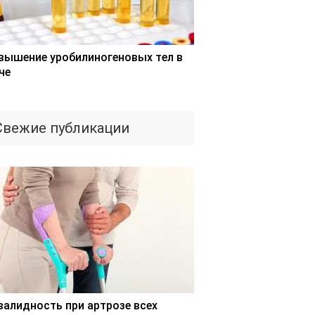
вышение уробилиногеновых тел в
че
Свежие публикации
валидность при артрозе всех