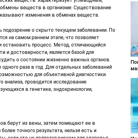
еских веществ. Характеризует углеводный,
 обмены веществ в организме. Существование
показывают изменения в обменах веществ.
ть подозрение о скрыто текущем заболевании. По
тся на самом раннем этапе, что позволяет
и остановить процесс. Метод, отличающийся
 и достоверности, является базой для
судить о состоянии жизненно важных органов.
По
одного раза в год. Для отдельных заболеваний
ма
возможностью для объективной диагностики.
о анализа, проводится исследование
зующихся в генетике, эндокринологии,
ов берут из вены, затем помещают ее в
 более точного результата, нельзя есть и
, если это не является риском для здоровья.