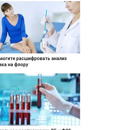
могите расшифровать анализ
зка на флору