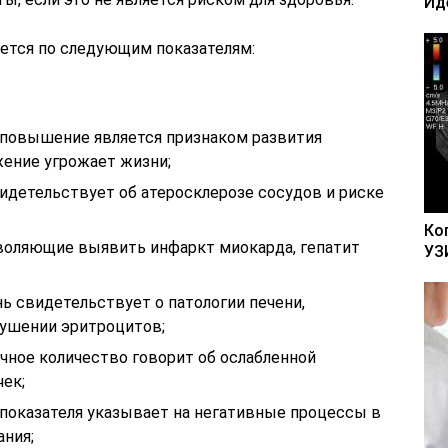
Ид
ется по следующим показателям:
о повышение является признаком развития
жение угрожает жизни;
идетельствует об атеросклерозе сосудов и риске
Ко
воляющие выявить инфаркт миокарда, гепатит
УЗ
ь свидетельствует о патологии печени,
рушении эритроцитов;
чное количество говорит об ослабленной
ек;
 показателя указывает на негативные процессы в
ания;