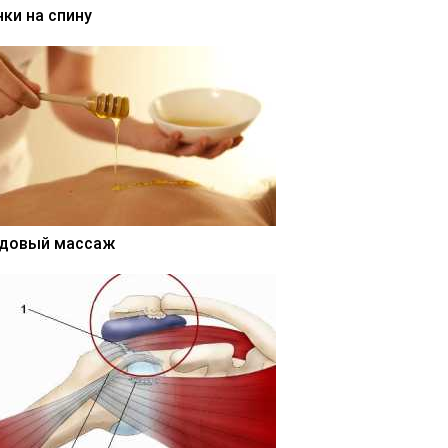
нки на спину
довый массаж