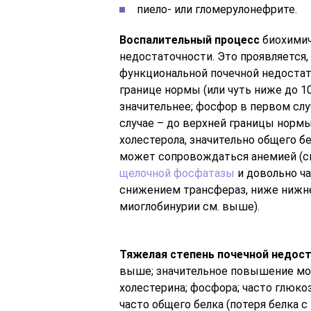
пиело- или гломерулонефрите.
Воспалительный процесс
биохимич
недостаточности. Это проявляется, 
функциональной почечной недостат
границе нормы (или чуть ниже до 1
значительнее; фосфор в первом слу
случае – до верхней границы нормы
холестерола, значительно общего б
может сопровождаться анемией (
щелочной фосфатазы
и довольно ч
снижением трансфераз, ниже нижне
миоглобинурии см. выше).
Тяжелая степень почечной недос
выше; значительное повышение мочев
холестерина; фосфора; часто глюко
часто общего белка (потеря белка 