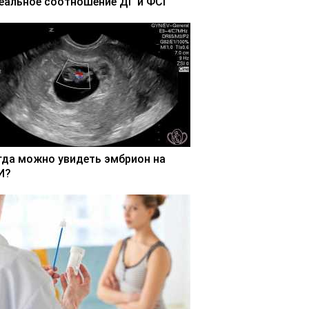
еальное соотношение ДГ и ФСГ
гда можно увидеть эмбрион на
И?