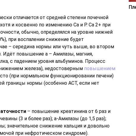
Пл
ески отличается от средней степени почечной
хотя и косвенно по изменению Са и Р. Са 2+ при
очности, обычно, определялся на уровне нижней
0%), при воспалении снижение будет
чае – середина нормы или чуть выше, во втором
. Идёт повышение a – Амилазы, магния,
елка, с падением уровня альбуминов. Процесс
снижением железа), недостоверным
повышением
асто (при нормальном функционировании печени)
й границы нормы (особенно АСТ, если нет
таточности
– повышение креатинина от 6 раз и
ины (3 и более раз); a-Амилазы (до 1,5 раз);
зы; значительное снижение кальция и довольно
с мочой при нефротическом синдроме).