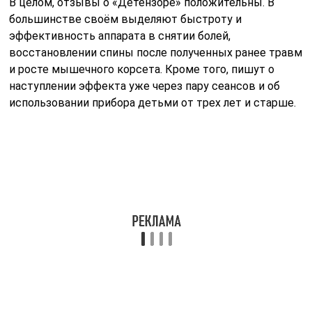
Результат действия метода
Детензор-терапия комплексно воздействует на весь
организм. Происходит это вследствие улучшения
состояния позвоночника, часто случается, что
зажатые нервные окончания симулируют боль в
каком-либо органе, исправленная осанка устраняет
такие явления. Человеческое тело в горизонтальном
положении растягивается за счет увеличения
междискового расстояния до физиологических
пределов. Хрящевая ткань восстанавливается,