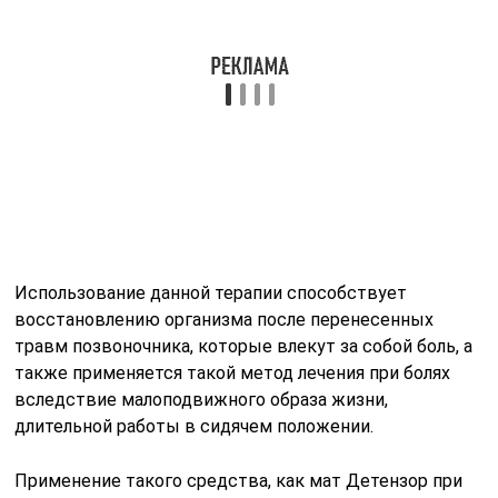
травм позвоночника, которые влекут за собой боль, а
также применяется такой метод лечения при болях
вследствие малоподвижного образа жизни,
длительной работы в сидячем положении.
Применение такого средства, как мат Детензор при
болях в отделе спины не влечет за собой нагрузки на
сердце, не производит травмирование мышц, костей,
суставов. Именно поэтому этот метод используют
при синдроме боли даже для детей в возрасте от трех
лет.
Обычно лечение включает в себя 5-10 сеансов, а
лечение патологий – 25.