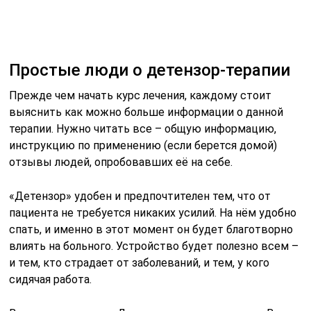
пациента не требуется никаких усилий. На нём удобно
спать, и именно в этот момент он будет благотворно
влиять на больного. Устройство будет полезно всем –
и тем, кто страдает от заболеваний, и тем, у кого
сидячая работа.
В целом, отзывы о «Детензоре» положительны. В
большинстве своём выделяют быстроту и
эффективность аппарата в снятии болей,
восстановлении спины после полученных ранее травм
и росте мышечного корсета. Кроме того, пишут о
наступлении эффекта уже через пару сеансов и об
использовании прибора детьми от трех лет и старше.