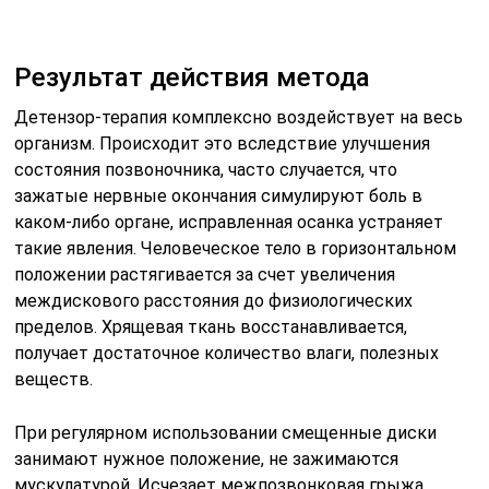
получает достаточное количество влаги, полезных
веществ.
При регулярном использовании смещенные диски
занимают нужное положение, не зажимаются
мускулатурой. Исчезает межпозвонковая грыжа,
освобождая корешки нервов, уходит болевой
синдром. Мягкое вытяжение под собственным весом
расслабляет мускулатуру, позвоночник разгружается и
принимает обусловленное природой строение и
положение, улучшается снабжение тканей кровью, и
как следствие происходит регенерация. Длительное
использование детензор-мата стабилизирует
состояние и вызывает стойкий оздоровительный
эффект.