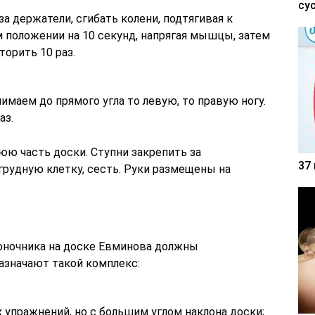
су
а держатели, сгибать колени, подтягивая к
 положении на 10 секунд, напрягая мышцы, затем
торить 10 раз.
маем до прямого угла то левую, то правую ногу.
аз.
юю часть доски. Ступни закрепить за
37
грудную клетку, сесть. Руки размещены на
оночника на доске Евминова должны
азначают такой комплекс:
упражнений, но с большим углом наклона доски;