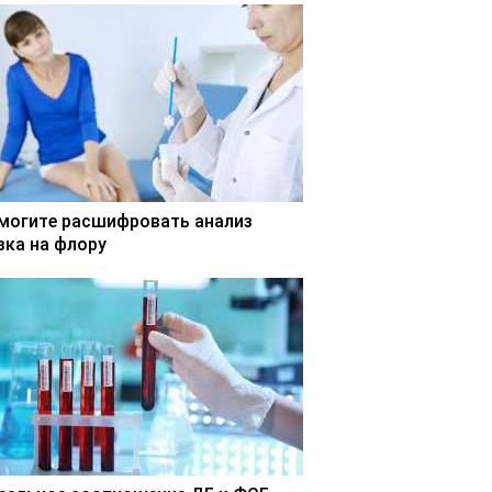
могите расшифровать анализ
зка на флору