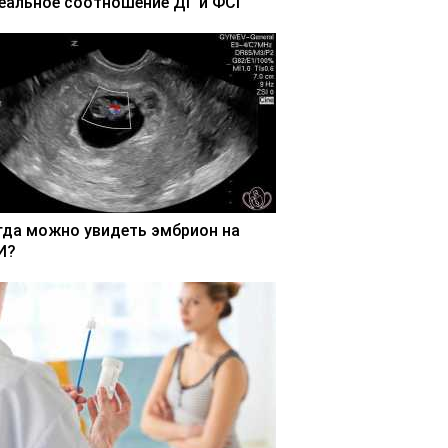
еальное соотношение ДГ и ФСГ
гда можно увидеть эмбрион на
И?