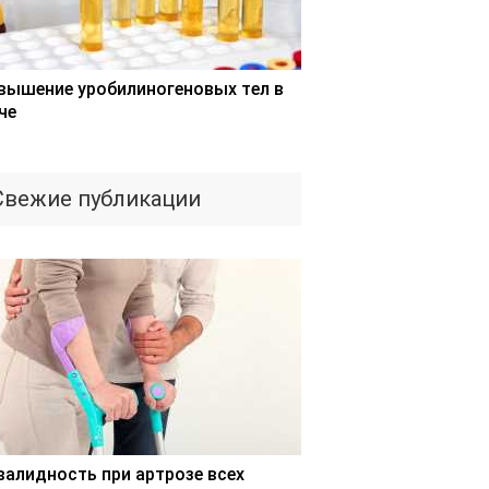
вышение уробилиногеновых тел в
че
Свежие публикации
валидность при артрозе всех