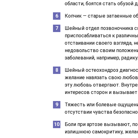
области, боятся стать обузой д
Копчик — старые затаенные о
Шейный отдел позвоночника с
приспосабливаться к различн
отстаивании своего взгляда, 
недовольство своим положени
заболеваний, например, радику
Шейный остеохондроз диагно
желание навязать свою любовь
эту любовь отвергают. Внутре
интересов сторон и вызывает
Тяжесть или болевые ощущени
отсутствии чувства безопасно
Боли при артозе вызывают, по
излишнюю самокритику, желани