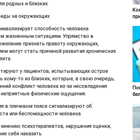
ля родных и близких.
Ко
биды на окружающих.
пр
имволизирует способность человека
ым жизненным ситуациям. Упрямство в
нежелание признать правоту окружающих,
ем могут стать причиной развития хронических
лита.
стируют у пациентов, испытывающих острое
 кому-то из близких, которые, в свою очередь,
нний конфликт человека из-за несовпадения
По
 неприятные физические ощущения.
бе
я в плечевом поясе сигнализируют об
сти или беспомощности человека.
 мнению психотерапевтов, нарушения оценки,
е себя наказать.