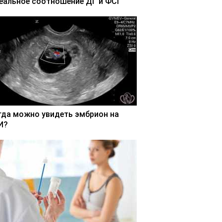
еальное соотношение ДГ и ФСГ
гда можно увидеть эмбрион на
И?