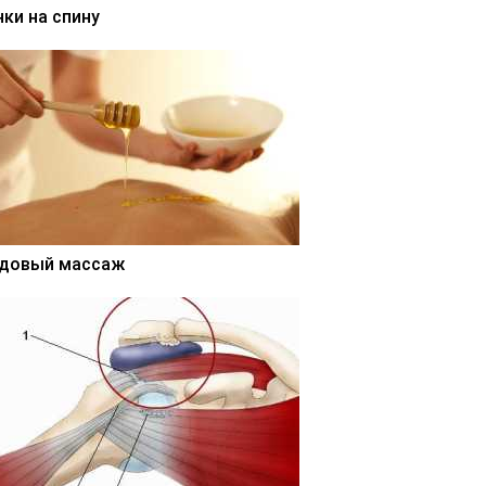
нки на спину
довый массаж