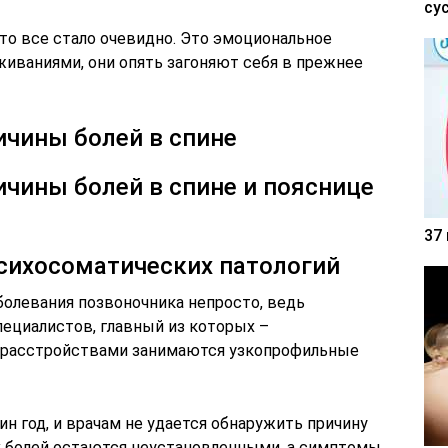
су
 то все стало очевидно. Это эмоциональное
иваниями, они опять загоняют себя в прежнее
ичины болей в спине
чины болей в спине и пояснице
37
сихосоматических патологий
олевания позвоночника непросто, ведь
пециалистов, главный из которых –
и расстройствами занимаются узкопрофильные
ин год, и врачам не удается обнаружить причину
х болей остаются неустановленными, а симптомы