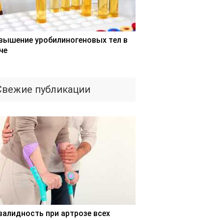
вышение уробилиногеновых тел в
че
Свежие публикации
валидность при артрозе всех