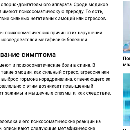
 опорно-двигательного аппарата. Среди медиков
я имеют психосоматическую природу. То есть,
вие сильных негативных эмоций или стрессов.
мы психосоматических причин этих нарушений
 исследователей метафизики болезней.
ование симптома
По
ма
еют и психосоматические боли в спине. В
 такие эмоции, как сильный стресс, агрессия или
т выброс гормона норадреналина, отвечающего за
раллельно с этим возникает повышенный
ет зажимы и мышечные спазмы и, как следствие,
еловека и его психосоматические реакции на
и, описывают следующие метафизические