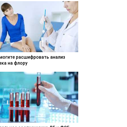
могите расшифровать анализ
зка на флору