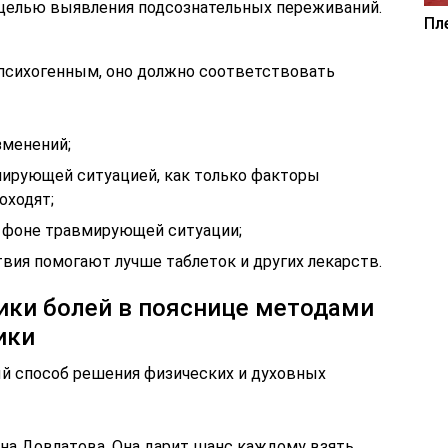
с целью выявления подсознательных переживаний.
Пл
психогенным, оно должно соответствовать
зменений;
вмирующей ситуацией, как только факторы
оходят;
 фоне травмирующей ситуации;
вия помогают лучше таблеток и других лекарств.
ики болей в пояснице методами
ики
й способ решения физических и духовных
на Довлатова. Она дарит шанс каждому взять