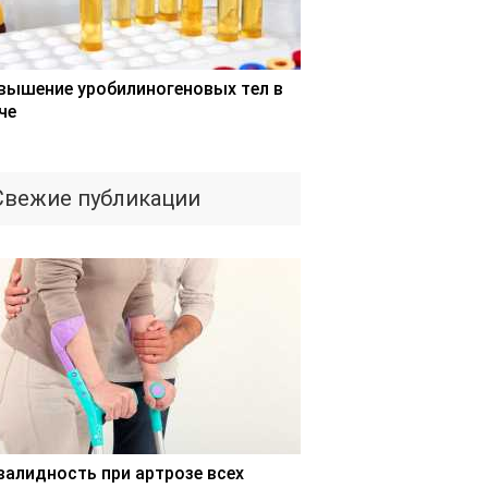
вышение уробилиногеновых тел в
че
Свежие публикации
валидность при артрозе всех