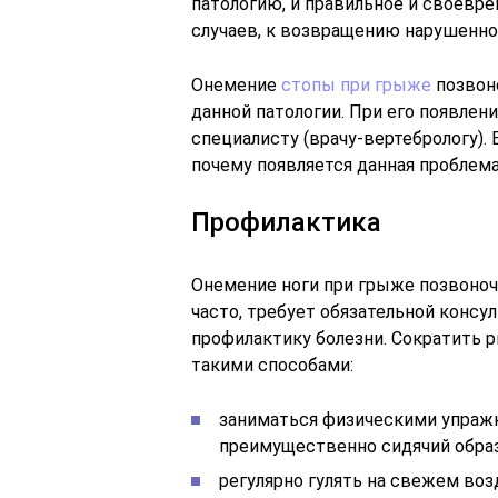
патологию, и правильное и своевр
случаев, к возвращению нарушенно
Онемение
стопы при грыже
позвоно
данной патологии. При его появлен
специалисту (врачу-вертебрологу).
почему появляется данная проблема
Профилактика
Онемение ноги при грыже позвоноч
часто, требует обязательной консу
профилактику болезни. Сократить 
такими способами:
заниматься физическими упражн
преимущественно сидячий образ
регулярно гулять на свежем воз