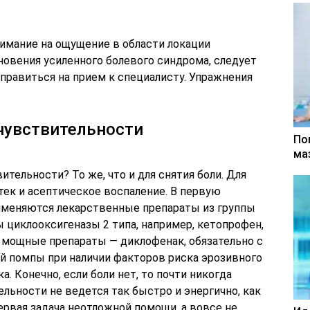
имание на ощущение в области локации
новения усиленного болевого синдрома, следует
правиться на прием к специалисту. Упражнения
чувствительности
По
ма
тельности? То же, что и для снятия боли. Для
тек и асептическое воспаление. В первую
рименяются лекарственные препараты из группы
 циклооксигеназы 2 типа, например, кетопрофен,
 мощные препараты — диклофенак, обязательно с
 помпы при наличии факторов риска эрозивного
а. Конечно, если боли нет, то почти никогда
льности не ведется так быстро и энергично, как
первая задача неотложной помощи, а вовсе не