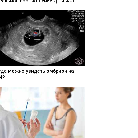
еальное соотношение ДГ и ФСГ
гда можно увидеть эмбрион на
И?