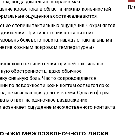
 сна, когда длительно сохраняемая
Пл
ение кровотока в области нижних конечностей.
ормальные ощущения восстанавливаются.
жение степени тактильных ощущений. Сохраняется
ри движении. При гипестезии кожа нижних
уровень болевого порога, наряду с тактильными
риятие кожным покровом температурных
ивоположное гипестезии: при ней тактильные
ную обостренность, даже обычное
еку сильную боль. Часто сопровождается
ии по поверхности кожи ногтем остается ярко
са, не исчезающая долгое время. Одна из форм
гда в ответ на одиночное раздражение
ка возникает ощущение множественного контакта.
грыжи межпозвоночного диска