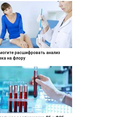
могите расшифровать анализ
зка на флору