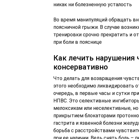
никак ни болезненную усталость
Во время манипуляций обращать вн
поясничной грыжи. В случае возник
тренировки срочно прекратить и от
при боли в пояснице
Как лечить нарушения 
консервативно
Что делать для возвращения чувстви
этого необходимо ликвидировать о
очередь, в первые часы и сутки п
НПВС. Это селективные ингибиторы
мелоксикам или неселективные, но
прикрытием блокаторами протонной
гастрита и язвенной болезни желудк
борьба с расстройствами чувствите
при ее наличии. Ведь снять боль – 