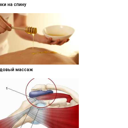
нки на спину
довый массаж