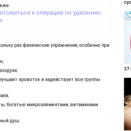
су
кже:
готовиться к операции по удалению
я
ольку раз физические упражнения, особенно при
к;
37
воздухе;
 улучшает кровоток и задействует все группы
али;
ты, богатые микроэлементами, витаминами
ный душ.