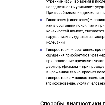
утренние часы, во время и после
неподвижность усиливает ухудш
При возобновлении движения н
Гипостезия (гипестезия) – пони
как в состоянии покоя, так и п
конечностей немеет, снижается 
нарушениями ухудшается восп
колебаний.
Гиперестезия – состояние, прот
ощущения приобретают чрезмер
прикосновение причиняет челов
дермографизмом – при проведен
выраженная темно-красная поло
гиперестезии – полиэстезия, ко
(прикосновение, укол) у челове
Способы диагностики 