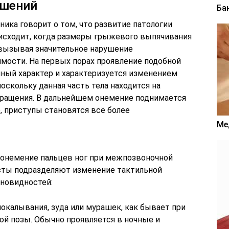
ушений
Ба
ика говорит о том, что развитие патологии
оисходит, когда размеры грыжевого выпячивания
 вызывая значительное нарушение
мости. На первых порах проявление подобной
ный характер и характеризуется изменением
оскольку данная часть тела находится на
бращения. В дальнейшем онемение поднимается
, приступы становятся всё более
Ме
а онемение пальцев ног при межпозвоночной
сты подразделяют изменение тактильной
зновидностей:
окалывания, зуда или мурашек, как бывает при
ой позы. Обычно проявляется в ночные и