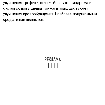
улучшения трофики, снятия болевого синдрома в
суставах, повышения тонуса в мышцах за счет
улучшения кровообращения. Наиболее популярными
средствами являются:
мазь Диклофенак;
гель Кетонал;
гель Нурофен.
Медикаментозное лечение в период реабилитации
является дополнением к другим видам
восстановительного лечения.
Физиопроцедуры
Физиотерапевтические процедуры при нарушении
целостности костей голени играют большую роль в
процессе восстановления утраченной функции
конечности. Назначаются они после снятия гипса в