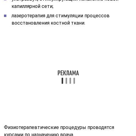
Физиотерапевтические процедуры проводятся
курсами по назначению врача.
Массаж и лечебная физкультура
ЛФК и массаж являются основными процедурами в
процессе реабилитации конечности после перелома.
Лечебная гимнастика назначается индивидуально и
проводится врачом ЛФК с учетом характера
деформированной конечности и общего состояния
пациента. Разрабатывается специальный комплекс
упражнений, который в дальнейшем выполняется в
домашних условиях самостоятельно.
Массаж проводится курсом в количестве 10 процедур