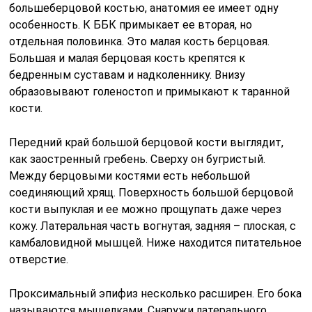
большеберцовой костью, анатомия ее имеет одну
особенность. К ББК примыкает ее вторая, но
отдельная половинка. Это малая кость берцовая.
Большая и малая берцовая кость крепятся к
бедренным суставам и надколеннику. Внизу
образовывают голеностоп и примыкают к таранной
кости.
Передний край большой берцовой кости выглядит,
как заостренный гребень. Сверху он бугристый.
Между берцовыми костями есть небольшой
соединяющий хрящ. Поверхность большой берцовой
кости выпуклая и ее можно прощупать даже через
кожу. Латеральная часть вогнутая, задняя – плоская, с
камбаловидной мышцей. Ниже находится питательное
отверстие.
Проксимальный эпифиз несколько расширен. Его бока
называются мыщелками. Снаружи латерального