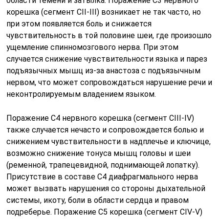
области темени и затылка. Поражение С3 нервного
корешка (сегмент CII-III) возникает не так часто, но
при этом появляется боль и снижается
чувствительность в той половине шеи, где произошло
ущемление спинномозгового нерва. При этом
случается снижение чувствительности языка и парез
подъязычных мышц из-за анастоза с подъязычным
нервом, что может сопровождаться нарушение речи и
неконтролируемым владением языком.
Поражение С4 нервного корешка (сегмент CIII-IV)
также случается нечасто и сопровождается болью и
снижением чувствительности в надплечье и ключице,
возможно снижение тонуса мышц головы и шеи
(ременной, трапецевидной, поднимающей лопатку).
Присутствие в составе С4 диафрагмального нерва
может вызвать нарушения со стороны дыхательной
системы, икоту, боли в области сердца и правом
подреберье. Поражение С5 корешка (сегмент СIV-V)