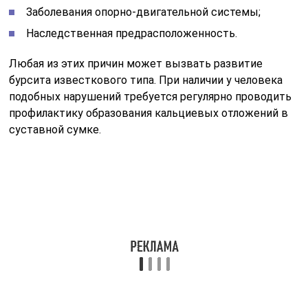
Заболевания опорно-двигательной системы;
Наследственная предрасположенность.
Любая из этих причин может вызвать развитие
бурсита известкового типа. При наличии у человека
подобных нарушений требуется регулярно проводить
профилактику образования кальциевых отложений в
суставной сумке.
Кто входит в группу риска
Больше всего рискуют однажды столкнуться с
неприятным заболеванием такие лица:
Профессиональные спортсмены;
Рабочие, чья постоянная деятельность связана с
переносом тяжелых грузов;