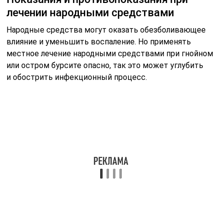
свойствами. Следовательно, отвары из них можно
пить при всевозможных воспалительных процессах.
Но использовать такие средства целенаправленно
для лечения бурсита плеча как приоритетные нельзя.
Лучше всего начинать лечение в любом случае
у врача, добиваясь исчезновения острого воспаления,
а далее продолжать его в домашних условиях
народными методами, причем не несколько дней,
а хотя бы два месяца, после чего сделать перерыв
и далее наблюдать, как чувствует себя плечо в период
ремиссии. Неплохо также опять посетить ортопеда,
сделать контрольный рентгеновский снимок
и анализы, чтобы судить, как ведет себя хронический
бурсит в период ремиссии.