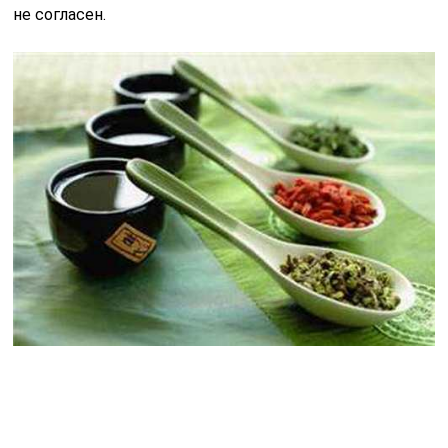
Народные средства — это в основном;
компрессы;
горячие ванны;
растирания маслами и мазями на основе трав
и природных жиров;
растительные отвары и настои.
Показания и противопоказания при
лечении народными средствами
Народные средства могут оказать обезболивающее
влияние и уменьшить воспаление. Но применять
местное лечение народными средствами при гнойном
или остром бурсите опасно, так это может углубить
и обострить инфекционный процесс.