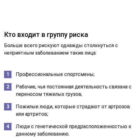
Пожилые люди, которые страдают от артрозов
или артритов;
Люди с генетической предрасположенностью к
данному заболеванию.
Мужчины и женщины, которые находятся в группе
риска, должны тщательно следить за состоянием
собственного здоровья. Им следует избегать
серьезных перегрузок, так как они лишь ускорят
наступление болезни плечевого сустава.
В группе риска спортсмены и грузчики – люди, чья
профессия требует постоянно нагружать плечи
Лечение бурсита народными
средствами в домашних условиях
Лечение народными средствами обычно начинается