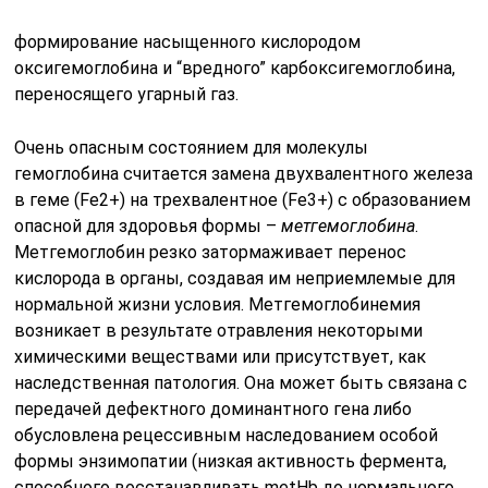
формирование насыщенного кислородом
оксигемоглобина и “вредного” карбоксигемоглобина,
переносящего угарный газ.
Очень опасным состоянием для молекулы
гемоглобина считается замена двухвалентного железа
в геме (Fe2+) на трехвалентное (Fe3+) с образованием
опасной для здоровья формы –
метгемоглобина
.
Метгемоглобин резко затормаживает перенос
кислорода в органы, создавая им неприемлемые для
нормальной жизни условия. Метгемоглобинемия
возникает в результате отравления некоторыми
химическими веществами или присутствует, как
наследственная патология. Она может быть связана с
передачей дефектного доминантного гена либо
обусловлена рецессивным наследованием особой
формы энзимопатии (низкая активность фермента,
способного восстанавливать metHb до нормального