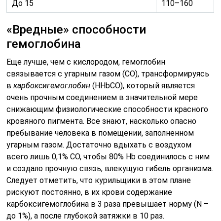
До 15
110–160
«Вредные» способности
гемоглобина
Еще лучше, чем с кислородом, гемоглобин
связывается с угарным газом (СО), трансформируясь
в
карбоксигемоглобин
(HHbCO), который является
очень прочным соединением в значительной мере
снижающим физиологические способности красного
кровяного пигмента. Все знают, насколько опасно
пребывание человека в помещении, заполненном
угарным газом. Достаточно вдыхать с воздухом
всего лишь 0,1% СО, чтобы 80% Нb соединилось с ним
и создало прочную связь, влекущую гибель организма.
Следует отметить, что курильщики в этом плане
рискуют постоянно, в их крови содержание
карбоксигемоглобина в 3 раза превышает норму (N –
до 1%), а после глубокой затяжки в 10 раз.