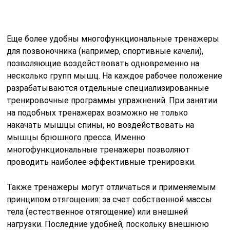
проводить наиболее эффективные тренировки.
Также тренажеры могут отличаться и применяемым
принципом отягощения: за счет собственной массы
тела (естественное отягощение) или внешней
нагрузки. Последние удобней, поскольку внешнюю
нагрузку, в отличие от массы тела, можно
регулировать в зависимости от желаемой
интенсивности нагрузки.
Тренажер качели Юлина:
особенности применения и
противопоказания
Качелями Юлина называется специальный тренажер,
изобретенный Ю. А. Юлиным в 60-х годах прошлого
века. Принцип работы устройства состоит в создании
волновых колебаний: сочетания ритмических