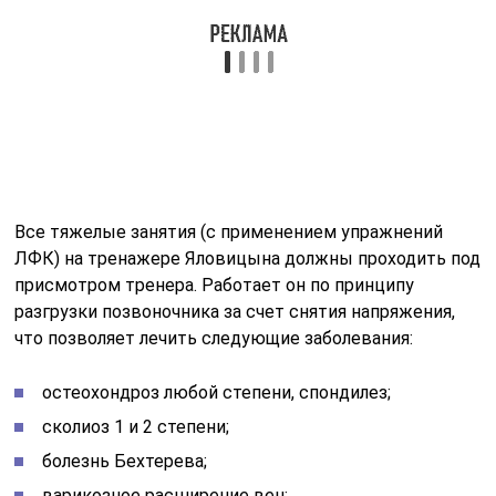
что позволяет лечить следующие заболевания:
остеохондроз любой степени, спондилез;
сколиоз 1 и 2 степени;
болезнь Бехтерева;
варикозное расширение вен;
бессонницу;
ортостатический коллапс;
межпозвоночные грыжи и протрузии;
последствия травм позвоночника;
онемение конечностей;
запоры;
частые мигрени;
усталость мышц.