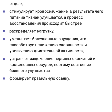
отдела;
стимулирует кровоснабжение, в результате чего
питание тканей улучшается, а процесс
восстановления происходит быстрее;
распределяет нагрузку;
уменьшает болезненные ощущения, что
способствует снижению скованности и
увеличению двигательной активности;
устраняет защемление нервных окончаний и
кровеносных сосудов, поэтому состояние
больного улучшается;
формирует правильную осанку.
Все тяжелые занятия (с применением упражнений
ЛФК) на тренажере Яловицына должны проходить под
присмотром тренера. Работает он по принципу
разгрузки позвоночника за счет снятия напряжения,