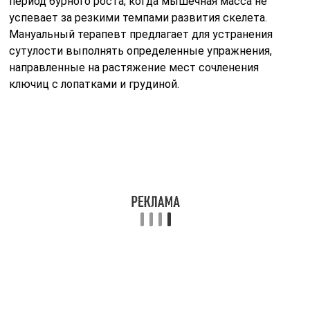
Упражнения по выпрямлению позвоночника
Виталия
Гитта
:
Упражнение 1
Лечь на коврик, подложив под лопатки сложенное
роликом полотенце, книгу или небольшую подушечку
толщиной 2-3 см, чтобы спина слегка прогнулась
вперед. В руки надо взять груз (женщинам или детям
– по ½ кг, мужчинам – до 2 кг). Выполнять взмахи
руками кверху-книзу. Руки слегка напряжены и
выпрямлены. Следует поддерживать максимально