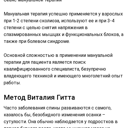
Метод Виталия Гитта
Часто заболевания спины развиваются с самого,
казалось бы, безобидного изменения осанки –
сутулости. Она обычно наблюдается у подростков в
период бурного роста, когда мышечная масса не
успевает за резкими темпами развития скелета.
Мануальный терапевт предлагает для устранения
сутулости выполнять определенные упражнения,
направленные на растяжение мест сочленения
ключиц с лопатками и грудиной.