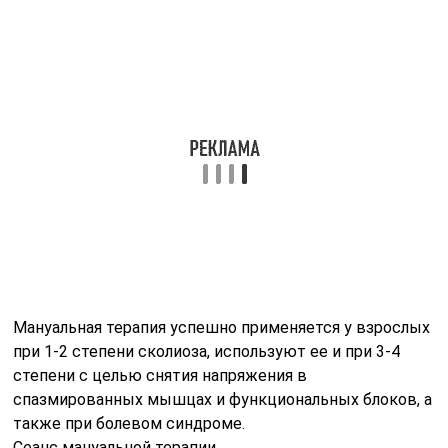
Мануальная терапия успешно применяется у взрослых
при 1-2 степени сколиоза, используют ее и при 3-4
степени с целью снятия напряжения в
спазмированных мышцах и функциональных блоков, а
также при болевом синдроме.
Сеанс мануальной терапии
Мануальная терапия успешно применяется у взрослых
при 1-2 степени сколиоза, используют ее и при 3-4
степени с целью снятия напряжения в
спазмированных мышцах и функциональных блоков, а
также при болевом синдроме.
Основной сложностью в применении мануальной
терапии для пациента является поиск
квалифицированного специалиста, безупречно
владеющего техникой и имеющего многолетний опыт
работы.