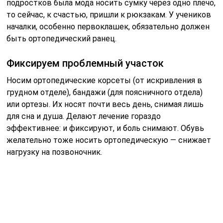
подростков была мода носить сумку через одно плечо,
то сейчас, к счастью, пришли к рюкзакам. У учеников
началки, особенно первоклашек, обязательно должен
быть ортопедический ранец.
Фиксируем проблемный участок
Носим ортопедические корсеты (от искривления в
грудном отделе), бандажи (для поясничного отдела)
или ортезы. Их носят почти весь день, снимая лишь
для сна и душа. Делают лечение гораздо
эффективнее: и фиксируют, и боль снимают. Обувь
желательно тоже носить ортопедическую — снижает
нагрузку на позвоночник.
Массаж и мануальная терапия
Записываемся к хорошему специалисту, желательно,
чтобы это было не просто на 1 курс, а так, чтобы вы