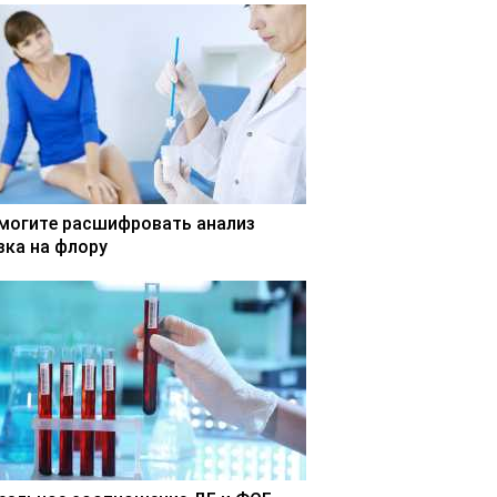
могите расшифровать анализ
зка на флору