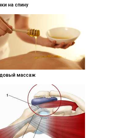
нки на спину
довый массаж