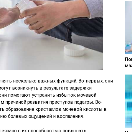
По
ма
лнять несколько важных функций. Во-первых, они
могут возникнуть в результате задержки
 они помогают устранить избыток мочевой
м причиной развития приступов подагры. Во-
ть образование кристаллов мочевой кислоты в
нию болевых ощущений и воспаления.
связано с их способностью повышать