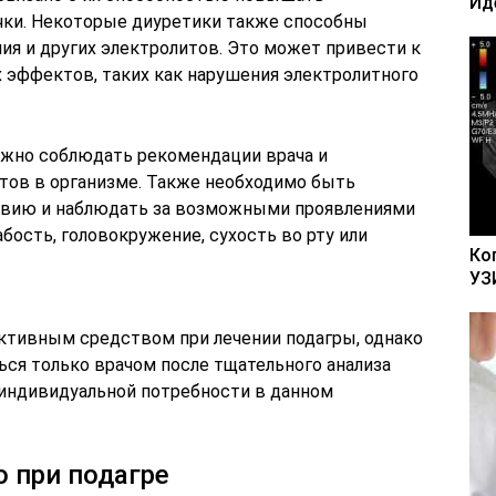
Ид
чки. Некоторые диуретики также способны
ия и других электролитов. Это может привести к
эффектов, таких как нарушения электролитного
ажно соблюдать рекомендации врача и
тов в организме. Также необходимо быть
твию и наблюдать за возможными проявлениями
бость, головокружение, сухость во рту или
Ко
УЗ
ктивным средством при лечении подагры, однако
ься только врачом после тщательного анализа
 индивидуальной потребности в данном
 при подагре