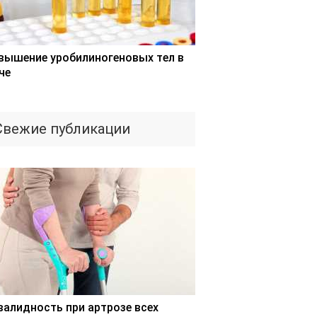
вышение уробилиногеновых тел в
че
Свежие публикации
валидность при артрозе всех