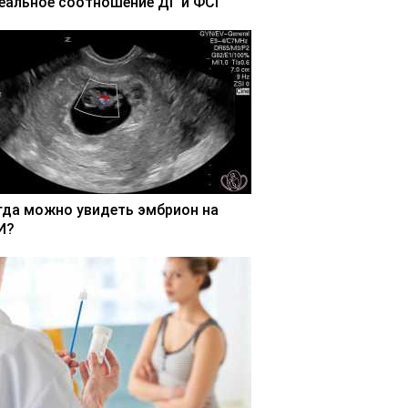
еальное соотношение ДГ и ФСГ
гда можно увидеть эмбрион на
И?