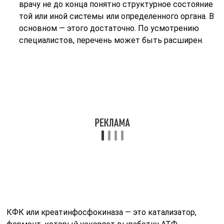
врачу не до конца понятно структурное состояние
той или иной системы или определенного органа. В
основном — этого достаточно. По усмотрению
специалистов, перечень может быть расширен.
КФК или креатинфосфокиназа — это катализатор,
фермент, который ускоряет выработку АТФ.
Вещества, что позволяет организму вообще
существовать и заниматься деятельностью.
Все отклонения однозначно нужно тщательно
проверять. Искать причину нарушения и по
необходимости — лечить.
Как подготовиться к анализу?
При подозрении на патологические состояния почек, а
также явные отклонения креатинина назначается
сдавать биохимический анализ крови, что является