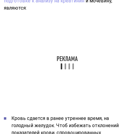
Кровь сдается в ранее утреннее время, на
голодный желудок. Чтоб избежать отклонений
показателей крови, спровоцированных
различными продуктами питания, влияющими на
состав крови, прием пищи ограничивают не менее
чем за восемь часов (лучше более десяти) до
момента забора крови. Именно поэтому анализ
сдается утром, так как ночью человек не
почувствует голода. Также запрещается пить
любые напитки (чай, кофе, газировка, энергетики и
т.д.),
Отказаться от употребления жирных, сильно
соленых, пряных, пережаренных, тяжелых для
организма пищевых продуктов не менее чем за
двадцать четыре часа (лучше за сорок восемь