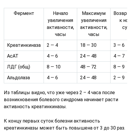
Фермент
Начало
Максимум
Возвра
увеличения
увеличения
к нор
активности,
активности,
сут
часы
часы
Креатинкиназа
2 — 4
18 — 30
3 — 6
АсАТ
4 — 6
24 — 48
4 — 7
ЛДГ (общ)
8 — 10
48 — 72
8 — 9
Альдолаза
4 — 6
24 — 48
2 — 9
Из таблицы видно, что уже через 2 – 4 часа после
возникновения болевого синдрома начинает расти
активность креатинкиназы.
К концу первых суток болезни активность
креатинкиназы может быть повышена от 3 до 30 раз.