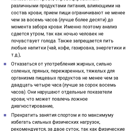
часов). Они нарушают отдельные показатели
крови, что может повлечь ложное
диагностирование,
Прекратить занятия спортом и по максимуму
избегать сильных физических нагрузок,
рекомендуется, за двое суток, так как физические
воздействия на организм, тоже влияют на
конечные результаты,
Посещение сауны, бани, горячая ванная накануне,
могут привести к колебаниям нормальных
показателей,
Ограничьте прием спиртных напитков,
употребление сигарет не менее чем за сутки до
грядущего анализа,
Приостановить употребление лекарственных
средств, не менее чем за двое суток до анализа.
Препараты определенных групп могут влиять на