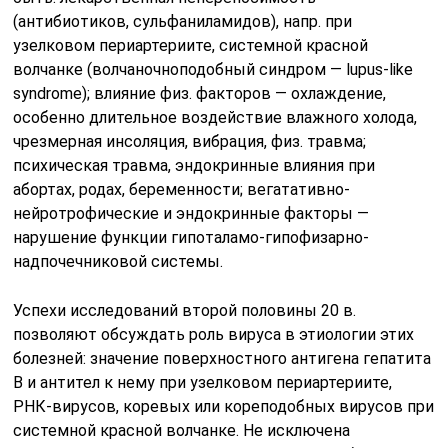
(антибиотиков, сульфаниламидов), напр. при
узелковом периартериите, системной красной
волчанке (волчаночноподобный синдром — lupus-like
syndrome); влияние физ. факторов — охлаждение,
особенно длительное воздействие влажного холода,
чрезмерная инсоляция, вибрация, физ. травма;
психическая травма, эндокринные влияния при
абортах, родах, беременности; вегатативно-
нейротрофические и эндокринные факторы —
нарушение функции гипоталамо-гипофизарно-
надпочечниковой системы.
Успехи исследований второй половины 20 в.
позволяют обсуждать роль вируса в этиологии этих
болезней: значение поверхностного антигена гепатита
В и антител к нему при узелковом периартериите,
РНК-вирусов, коревых или кореподобных вирусов при
системной красной волчанке. Не исключена