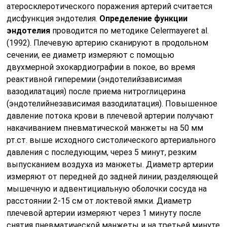
атеросклеротического поражения артерий считается
дисфункция эндотелия.
Определение функции
эндотелия
проводится по методике Celermayeret al.
(1992). Плечевую артерию сканируют в продольном
сечении, ее диаметр измеряют с помощью
двухмерной эхокардиографии в покое, во время
реактивной гиперемии (эндотелийзависимая
вазодилатация) после приема нитроглицерина
(эндотелийнезависимая вазодилатация). Повышенное
давление потока крови в плечевой артерии получают
накачиванием пневматической манжеты на 50 мм
рт.ст. выше исходного систолического артериального
давления с последующим, через 5 минут, резким
выпусканием воздуха из манжеты. Диаметр артерии
измеряют от передней до задней линии, разделяющей
мышечную и адвентициальную оболочки сосуда на
расстоянии 2-15 см от локтевой ямки. Диаметр
плечевой артерии измеряют через 1 минуту после
снятия пневматической манжеты и на третьей минуте