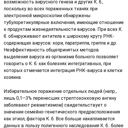
возможность вирусного генеза и других К. б.,
поскольку во всех пораженных тканях при
электронной микроскопии обнаружены
тубулоретикулярные включения, имеющие отношение
к продуктам жизнедеятельности вирусов. При всех К.
б. обнаруживают антитела к широкому кругу РНК-
содержащих вирусов: кори, парагриппа, гриппа и др.
Неэффективность общепринятых методов
выделения вируса из организма больного позволяет
говорить о К. б. как болезнях интегративных, при
которых отмечается интеграция РНК-вируса и клетки
хозяина.
Избирательное поражение отдельных людей (напр.,
лишь 0,1—3% перенесших стрептококковую ангину
заболевают ревматизмом) свидетельствует о
значении семейно-генетического предрасположения
как этиол, фактора К. б. Все больше накапливается
данных в пользу полигенного наследования К. б.: более