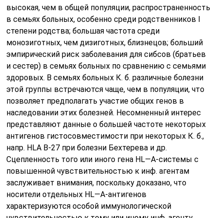
высокая, чем в общей популяции, распространенность
в семьях больных, особенно среди родственников I
степени родства; большая частота среди
монозиготных, чем дизиготных, близнецов; больший
эмпирический риск заболевания для сибсов (братьев
и сестер) в семьях больных по сравнению с семьями
здоровых. В семьях больных К. б. различные болезни
этой группы встречаются чаще, чем в популяции, что
позволяет предполагать участие общих генов в
наследовании этих болезней. Несомненный интерес
представляют данные о большей частоте некоторых
антигенов гистосовместимости при некоторых К. б.,
напр. HLA В-27 при болезни Бехтерева и др.
Сцепленность того или иного гена HL—A-системы с
повышенной чувствительностью к инф. агентам
заслуживает внимания, поскольку доказано, что
носители отдельных HL—A-антигенов
характеризуются особой иммунологической
чувствительностью к тому или иному инф. агенту.