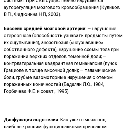
системы. При СКВ существенно нарушается
ауторегуляция мозгового кровообращения (Куликов
В.П., Федюнина Н.П, 2003).
Бассейн средней мозговой артерии
: — нарушение
стереогноза (способность узнавать предметы путем
их ощупывания), анозогнозия («неузнавание»
собственного дефекта), нарушение схемы тела при
поражении верхних отделов теменной доли; —
контрлатеральная квадрантная гемианапсия (пучок
Грациоле в толще височной доли); — таламические
боли, грубые вазомоторные нарушения с отеком
пораженных конечностей (Бадалян Л.О., 1984,
Горбачева Ф.Е. и соавт., 1995).
Дисфункция эндотелия
. Как уже отмечалось,
наиболее ранним функциональным признаком