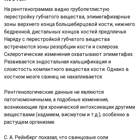
На рентгенограммах видно грубопетлистую
перестройку губчатого вещества, эпимегафизарные
зоны верхнего конца большеберцовой кости, нижнего
бедренной, дистальных концов костей предплечья.
Наряду с перестройкой губчатого вещества
встречаются зоны резорбции кости и склероза.
Склеротические изменения охватывают эпиметафиз.
Развивается эндостальная кальцификация и
слоистость компактного вещества кости. Однако в
костном мозге свинец не накапливается.
Рентгенологические данные не являются
патогномоничными, а подобные изменения,
возникающие при хронической интоксикации другими
веществами (кадмием, висмутом и т.д.), особенно в
растущем организме.
С. А. Рейнберг показал, что свинцовые соли