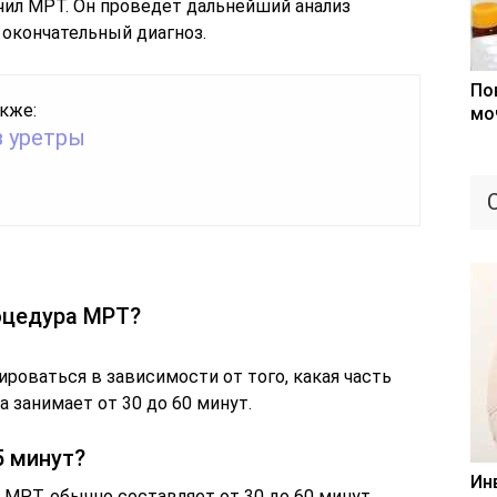
чил МРТ. Он проведет дальнейший анализ
 окончательный диагноз.
По
кже:
мо
з уретры
оцедура МРТ?
оваться в зависимости от того, какая часть
 занимает от 30 до 60 минут.
5 минут?
Ин
МРТ, обычно составляет от 30 до 60 минут.