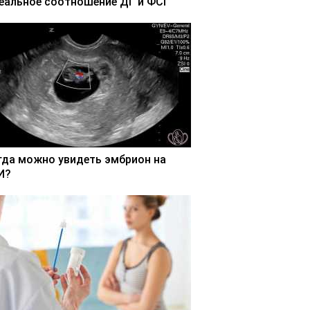
еальное соотношение ДГ и ФСГ
гда можно увидеть эмбрион на
И?