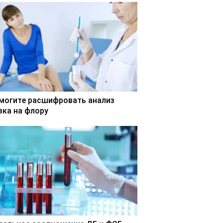
могите расшифровать анализ
зка на флору