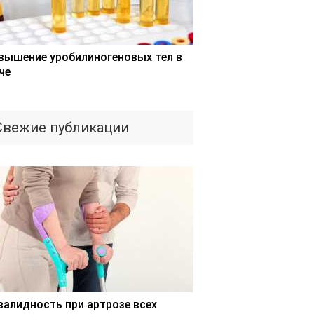
вышение уробилиногеновых тел в
че
Свежие публикации
валидность при артрозе всех