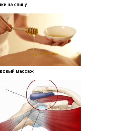
нки на спину
довый массаж