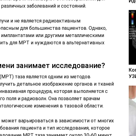
Ид
 различных заболеваний и состояний.
лучи и не является радиоактивным
опасным для большинства пациентов. Однако,
 имплантатами или другими металлическими
дить для МРТ и нуждаются в альтернативных
мени занимает исследование?
Ко
УЗ
(МРТ) таза является одним из методов
лучить детальное изображение органов и тканей
еинвазивная процедура, которая выполняется с
о поля и радиоволн. Она позволяет врачам
тологические изменения в тазовой области.
 может варьироваться в зависимости от многих
бования пациента и тип исследования, которое
едование МРТ таза занимает около 30-60 минут.