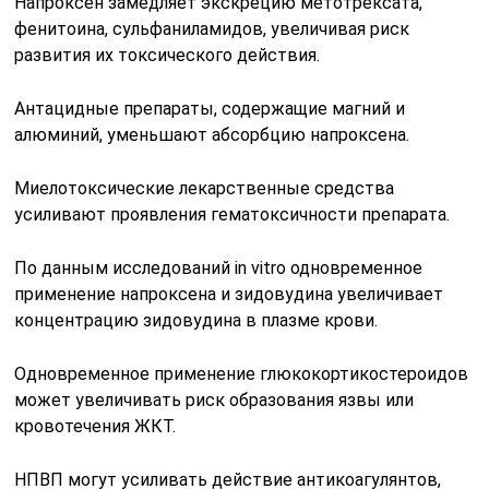
Напроксен замедляет экскрецию метотрексата,
фенитоина, сульфаниламидов, увеличивая риск
развития их токсического действия.
Антацидные препараты, содержащие магний и
алюминий, уменьшают абсорбцию напроксена.
Миелотоксические лекарственные средства
усиливают проявления гематоксичности препарата.
По данным исследований in vitro одновременное
применение напроксена и зидовудина увеличивает
концентрацию зидовудина в плазме крови.
Одновременное применение глюкокортикостероидов
может увеличивать риск образования язвы или
кровотечения ЖКТ.
HПBП могут усиливать действие антикоагулянтов,