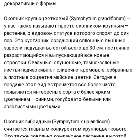
декоративные формы.
Окопник крупноцветковый (Symphytum grandiflorum) —
у нас также называют просто окопником крупным –
растение, о видовом статусе которого спорят до сих
пор. Это кустарник, создающий сплошные пышные
заросли-подушки высотой всего до 30 см, постоянно
разрастающийся и выпускающий все новые
отростки. Овальные, опушенные, темно-зеленые
листья подчеркивают сливочно-кремовые, собранные
в плотные соцветия майские цветки. Сегодня в
продаже этот вид встречается все более часто,
появляются интересные сорта с более ярким
цветением – синими, голубовато-белыми или
золотистыми цветками.
Окопник гибридный (Symphytum x uplandicum)
считается главным конкурентом крупноцветкового.
Это также довольно компактное растение высотой