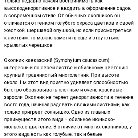
только недавно начали воспринимать как
высокодекоративное и вводить в оформление садов
в современном стиле. От обычных окопников он
отличается оттенком голубого окраса цветков и своей
жесткой, шершавой опушкой, но если присмотреться
к листьям, то можно заметить еще и отсутствие
крылатых черешков.
Окопник кавказский (Symphytum caucasicum) –
интересный по своей листве и обильному цветению
крупный травянистый многолетник. При высоте
около 1 м этот вид приятно удивляет способностью
быстро образовывать плотные и очень красивые
заросли. Окопник не теряет декоративности в течение
всего года, начиная радовать свежими листьями, как
только пригреет солнышко. Одно из главных
преимуществ этого вида – обильное июньско-
июльское цветение. В отличие от многих окопников, у
этого вида есть как голубые, так и белые