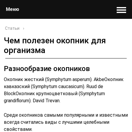
Меню
Статьи
›
Чем полезен окопник для
организма
Разнообразие окопников
Окопник жесткий (Symphytum asperum). AkbeОкопник
кавказский (Symphytum caucasicum). Ruud de
BlockОкопник крупноцветковый (Symphytum
grandiflorum). David Trevan.
Среди окопников самыми популярными и известными
всегда считались виды с лучшими целебными
свойствами.