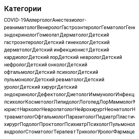
Категории
COVID-19АллергологАнестезиолог-
реаниматологВенерологГастроэнтерологГематологГенет
эндокринологГомеопатДерматологДетский
гастроэнтерологДетский гинекологДетский
дерматологДетский инфекционистДетский
кардиологДетский лорДетский неврологДетский
нефрологДетский онкологДетский
офтальмологДетский психологДетский
пульмонологДетский ревматологДетский
урологДетский хирургДетский
эндокринологДефектологДиетологИммунологИнфекцио
психологКосметологЛипидологЛогопедЛорМаммологМ
юристНаркологНевропатологНейрохирургНеонатологНе
травматологОфтальмологПаразитологПедиатрПластиче
хирургПодологПроктологПсихиатрПсихологПульмоноло
андрологСтоматологТерапевтТрихологУрологФармацев