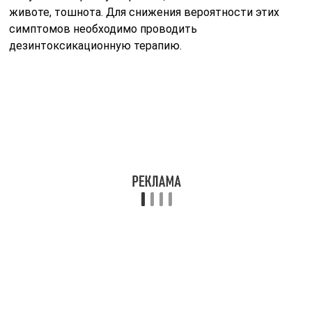
животе, тошнота. Для снижения вероятности этих
симптомов необходимо проводить
дезинтоксикационную терапию.
Фармакокинетическое действие
Когда Вольтарен введен в мышцу, действующие
вещества быстро всасываются организмом.
Наибольшая концентрация активных компонентов в
организме достигается через 20-30 минут после укола.
В процессе дальнейшего лечения эти показатели
остаются неизменными. 50% диклофенака
осаждается именно в печени. Когда действующая
составляющая проникает в организм, она быстро
расходится по всему телу.
Исследованиями подтверждено, что максимальное