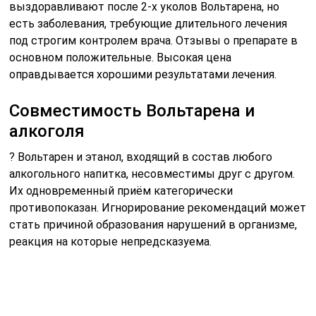
Обусловлено это действием активного компонента
лекарственного средства — Диклофенака,
несовместимого с этиловым спиртом ни в одной из
выпускаемых форм. Это прямо указано в прилагаемой
к нему инструкции по применению.
Единственным послаблением в возможности
присутствия остатков частиц этанола в организме
становится лечение препаратом в виде капель для
глаз. Но при этом устанавливается возможность
проявления реакции аллергического характера, при
которой прием препарата стоит прекратить.
Особенно сильные отрицательные проявления
возможны при приеме лекарства с крепкими
спиртными напитками, градус которых выше 40%.