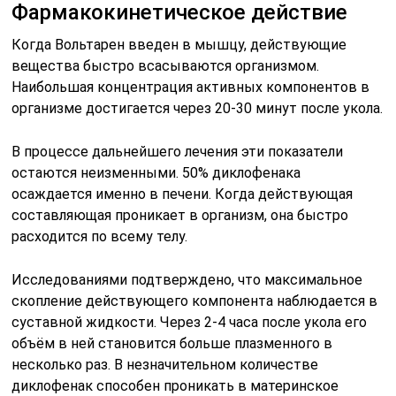
скопление действующего компонента наблюдается в
суставной жидкости. Через 2-4 часа после укола его
объём в ней становится больше плазменного в
несколько раз. В незначительном количестве
диклофенак способен проникать в материнское
молоко, что подразумевает некоторые ограничения
при использовании. Выведение активного вещества
осуществляется природным путём после некоторых
непростых химических реакций.
Совместимость с алкоголем
Инструкция по применению гласит, что
совместимость с алкоголем не допустима.
Взаимодействие этих двух веществ пагубно
воздействуют на печень. При их совместимости
происходит массовое разрушение клеток органа, что
может привести к необратимым последствиям. При
употреблении алкоголя происходит расширение