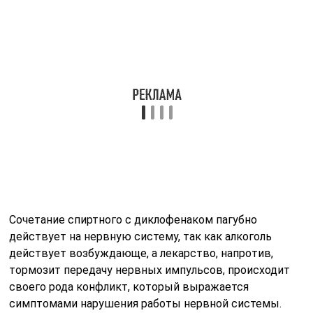
По-быстрому о лекарствах. Диклофенак