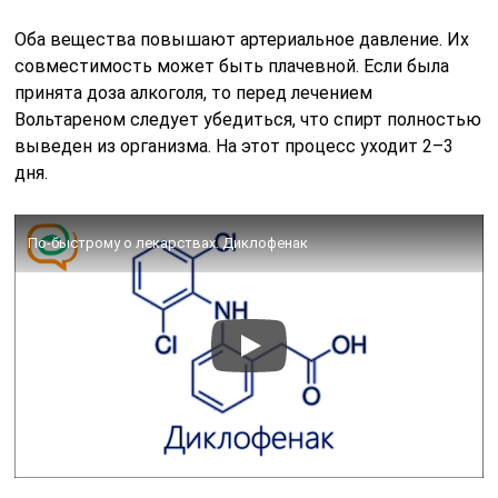
Инъекции Вольтареном применяют при любых
заболеваниях опорно-двигательного аппарата, но
спектр его применения намного шире. Но препарат
имеет много побочных действий и противопоказаний,
поэтому курс лечения должен назначить врач,
учитывая особенности организма. Иногда больные
выздоравливают после 2-х уколов Вольтарена, но
есть заболевания, требующие длительного лечения
под строгим контролем врача. Отзывы о препарате в
основном положительные. Высокая цена
оправдывается хорошими результатами лечения.
Совместимость Вольтарена и