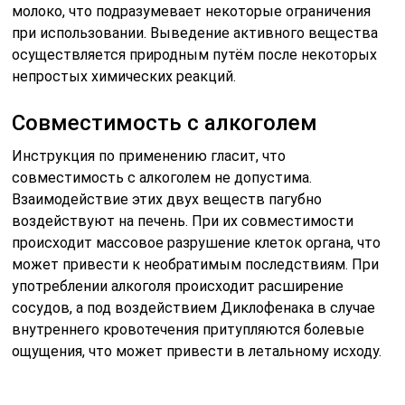
сосудов, а под воздействием Диклофенака в случае
внутреннего кровотечения притупляются болевые
ощущения, что может привести в летальному исходу.
Сочетание спиртного с диклофенаком пагубно
действует на нервную систему, так как алкоголь
действует возбуждающе, а лекарство, напротив,
тормозит передачу нервных импульсов, происходит
своего рода конфликт, который выражается
симптомами нарушения работы нервной системы.
Оба вещества повышают артериальное давление. Их
совместимость может быть плачевной. Если была
принята доза алкоголя, то перед лечением
Вольтареном следует убедиться, что спирт полностью
выведен из организма. На этот процесс уходит 2–3
дня.