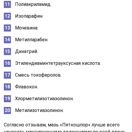
Полиакриламид.
Изопарафин.
Мочевина.
Метилпарабен.
Динатрий.
Этилендиаминтетрауксусная кислота.
Смесь токоферолов.
Флавокон.
Хлорметилизотиазолинон.
Метилизотиазолинон.
Согласно отзывам, мазь «Пяткошпор» лучше всего
наносить массирующими движениями по всей длине