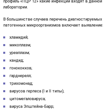
профиль «ПЦР 12» какие инфекции входят в данной
лаборатории.
В большинстве случаев перечень диагностируемых
патогенных микроорганизмов включает выявление:
хламидий;
микоплазм;
уреаплазм;
кандид;
гонококков;
гарднерелл;
трихомонад;
вирусов герпеса (I и II типы);
цитомегаловируса;
вируса Эпштейна-Барр;