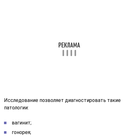
Исследование позволяет диагностировать такие
патологии:
вагинит;
гонорея;
кандидоз;
трихомониаз;
цервицит и другие болезни, вызванные патогенной
флорой.
Для анализа состава микрофлоры применяют метод
микроскопии с окрашиванием по Граму. Методика
основана на способности бактериальной клетки по-
разному реагировать на контакт с анилиновыми
красителями:
Грамположительные бактерии
–
окрашиваются в