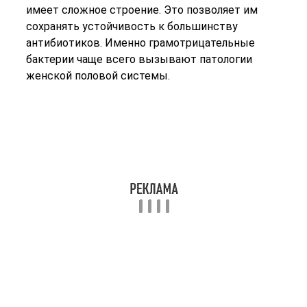
После окрашивания по Граму и исследования
материала под микроскопом, используют метод
бактериологического посева клеток на питательную
среду. Оказавшись в благоприятных условиях
микроорганизмы начинают активно расти, образуя
колонии. Эти колонии идентифицируют, после чего
испытывают на чувствительность к антибиотикам
Это важно для назначения эффективного лечения
Взятие мазка на чистоту влагалища точно определяет
возбудителя болезни и оценивает его
чувствительность к антибактериальным препаратам