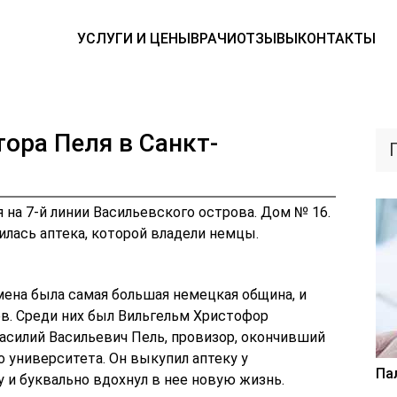
УСЛУГИ И ЦЕНЫ
ВРАЧИ
ОТЗЫВЫ
КОНТАКТЫ
ора Пеля в Санкт-
 на 7-й линии Васильевского острова. Дом № 16.
илась аптека, которой владели немцы.
мена была самая большая немецкая община, и
в. Среди них был Вильгельм Христофор
асилий Васильевич Пель, провизор, окончивший
 университета. Он выкупил аптеку у
Па
 и буквально вдохнул в нее новую жизнь.