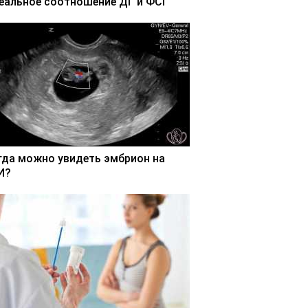
еальное соотношение ДГ и ФСГ
гда можно увидеть эмбрион на
И?