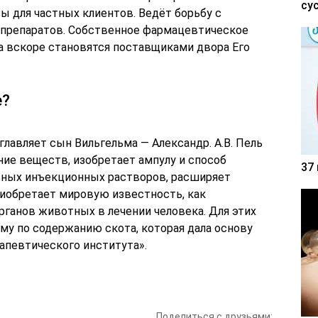
су
ы для частных клиентов. Ведёт борьбу с
препаратов. Собственное фармацевтическое
а вскоре становятся поставщиками двора Его
е?
главляет сын Вильгельма — Александр. А.В. Пель
ие веществ, изобретает ампулу и способ
37
ных инъекционных растворов, расширяет
иобретает мировую известность, как
рганов животных в лечении человека. Для этих
му по содержанию скота, которая дала основу
апевтического института».
Поделиться с друзьями: