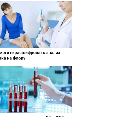
могите расшифровать анализ
зка на флору