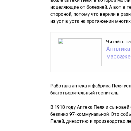
возле аптеки Пеля, в которой могл
исцеляющие от болезней. А вот в т
стороной, потому что верили в ра
из уст в уста на протяжении многих
Читайте та
Апплика
массаже
Работала аптека и фабрика Пеля усп
благотворительный госпиталь.
В 1918 году Аптека Пеля и сыновей
безлико 97-коммунальной. Это со
Пелей, династию и производство л