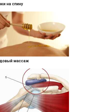
нки на спину
довый массаж