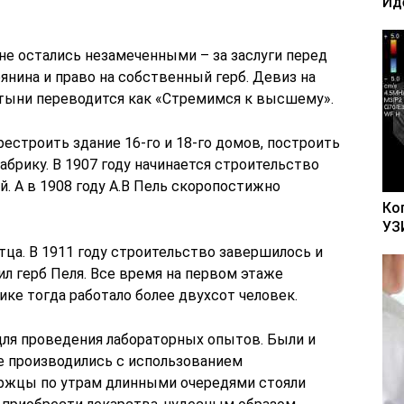
Ид
 не остались незамеченными – за заслуги перед
янина и право на собственный герб. Девиз на
латыни переводится как «Стремимся к высшему».
рестроить здание 16-го и 18-го домов, построить
рику. В 1907 году начинается строительство
ей. А в 1908 году А.В Пель скоропостижно
Ко
УЗ
ца. В 1911 году строительство завершилось и
ил герб Пеля. Все время на первом этаже
ике тогда работало более двухсот человек.
ля проведения лабораторных опытов. Были и
е производились с использованием
ржцы по утрам длинными очередями стояли