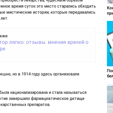
и приобрести лекарства, чудесным образом
емное время суток это место старались обходить
Ко
зные мистические истории, которые передавались
пр
 лет.
кже:
тор ляпко: отзывы. мнения врачей о
ре
По
ешно, но в 1914 году здесь организовали
бе
 была национализирована и стала называться
бытие завершило фармацевтическое детище
екарственных препаратов.