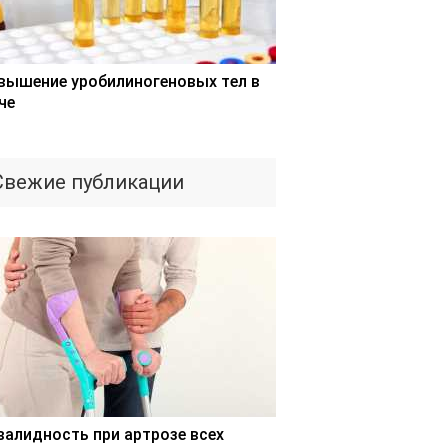
вышение уробилиногеновых тел в
че
Свежие публикации
валидность при артрозе всех