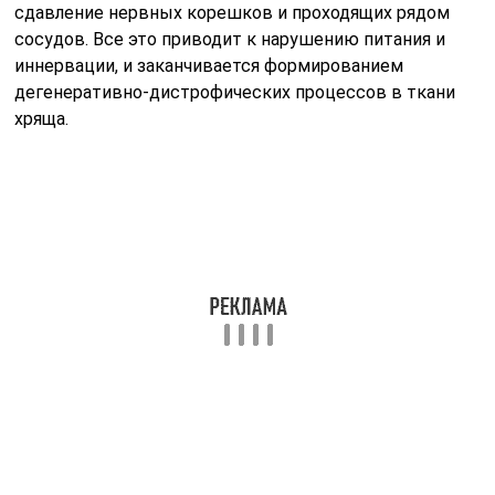
Чтобы профилактировать прогрессирование болезни,
необходимо начать худеть. Для этого потребуется
пересмотреть свое пищевое поведение.
Примерное меню
Для завтрака подойдут сваренные вкрутую яйца или
мультизлаковая каша на молоке. Из напитков
предпочтение лучше отдать некрепкому зеленому чаю
или свежевыжатому соку. Можно добавить немного
фруктов.
Для перекуса взять салат из свежих фруктов и стакан
кефира. Можно заменить небольшим количество
любых орехов и сухофруктов.
Для обеда подойдет суп, приготовленный на слабом
говяжьем бульоне или рыбный суп. На второе можно