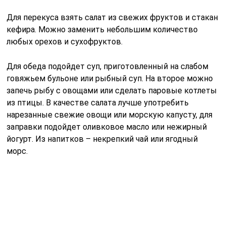
Для ужина подойдет овощное рагу с тушеной
говядиной. Из напитков – ягодный компот или кисель.
Если очень хочется сладкого, то его можно себе
позволить, но только в первой половине дня,
небольшую порцию и не каждый день.
Особенности диеты при грыже
позвоночника поясничного отдела
Грыжа поясничного отдела позвоночника – это
патология, при которой происходит выпячивание ядра
межпозвонкового диска за пределы позвонков.
Вследствие этого защемляются нервные волокна и
возникает боль в пояснице и спине.
Диета при грыже позвоночника поясничного отдела
является главной составляющей комплексной