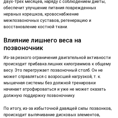
Получается, что по причине сдавливания, которое
провоцируют позвонки, происходит сплющивание, а
затем разрушение хрящевых структур. На ранних
этапах патология проявляется в форме протрузии
дисков. Если состояние остается без внимания со
стороны пациента, то со временем образуются
грыжевые выпячивания.