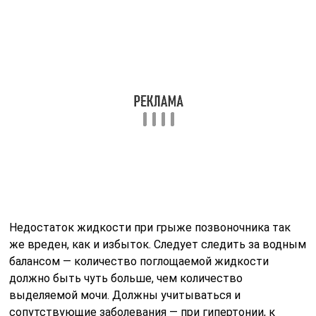
способность сохранять воду внутри хряща и
сохранять его амортизирующую функцию. Одной из
самых распространенных добавок к пище,
содержащих этот элемент, является «Глюкозамин-
Хондроитин». Регулярный прием данного средства
помогает восстановить ткани хряща и улучшить
стояние межпозвоночных дисков.
Также при лечении межпозвоночных грыж довольно
часто назначают мумие. Этот органический продукт
способствует укреплению костной ткани. Помогает
восстанавливать разрушающиеся позвонки,
способствует укреплению хрящей.
Продукты для эффективной диеты
Особое внимание нужно уделить тому, чтобы питание
не было однотипным, ведь диета при грыже
позвоночника длительная. Основным