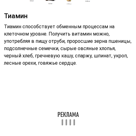
Тиамин
Тиамин способствует обменным процессам на
клеточном уровне. Получить витамин можно,
употребляя в пищу отруби, проросшие зерна пшеницы,
подсолнечные семечки, сырые овсяные хлопья,
черный хлеб, гречневую кашу, спаржу, шпинат, укроп,
лесные орехи, говяжье сердце.
Кальций
Кальций – это главный элемент для всех процессов,
связанных с затратами энергии и важный
строительный элемент костной ткани. При
недостатке кальция невозможно сохранить здоровый
рост и крепость костей, хрящевых тканей. Много
кальция содержат морковь, свекла, изюм, молочные
продукты, кукурузная крупа, цветная капуста, орехи.