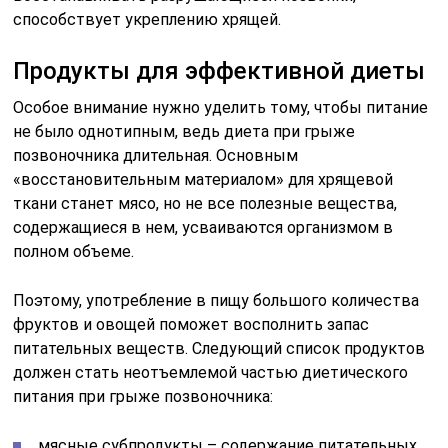
фосфора и кальция, а также витаминов, которые
позволяют усваиваться этим полезным
элементам;
куриные яйца – отличный источник белка,
употреблять их рекомендуется в вареном виде, а
желток богат витаминами;
рыба жирных сортов – ее рекомендуется
употреблять в вареном виде, либо с
приготовлением супа. Содержит легко
усваиваемое мясо, а также большое количество
витамина D;
бобовые – стручковая фасоль, горох, бобы.
Содержат множество микроэлементов и белков
растительного происхождения;
все овощи и фрукты, окрашенные в «теплые»
цвета – в них в большом количестве содержится
витамин А, отвечающий за регенерацию тканей.