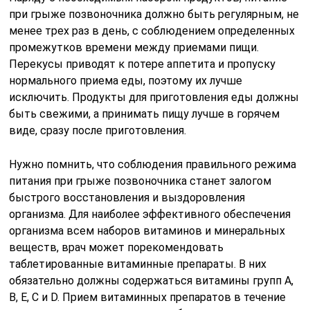
позвоночник
Из-за резкого ограничения двигательной активности
происходит прибавка лишних килограммов к общему
весу. Это перегружает позвоночный столб. Он не
может справляться с возросшей нагрузкой, т. к.
мышечная системы без должной тренировки
начинает атрофироваться и уже не может оказать
должную поддержку позвоночнику.
По итогу, из-за избыточной давящей силы позвонков,
происходит выпячивание дисковых элементов,
сдавление нервных корешков и проходящих рядом
сосудов. Все это приводит к нарушению питания и
иннервации, и заканчивается формированием
дегенеративно-дистрофических процессов в ткани
хряща.