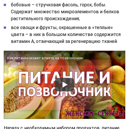
виде, сразу после приготовления.
Нужно помнить, что соблюдения правильного режима
питания при грыже позвоночника станет залогом
быстрого восстановления и выздоровления
организма. Для наиболее эффективного обеспечения
организма всем наборов витаминов и минеральных
веществ, врач может порекомендовать
таблетированные витаминные препараты. В них
обязательно должны содержаться витамины групп А,
В, Е, С и D. Прием витаминных препаратов в течение
двух-трех месяцев, наряду с соблюдением диеты,
обеспечит улучшение питания поврежденных
нервных корешков, кровоснабжение
межпозвоночных суставов, регенерацию и
восстановление костной ткани.
Влияние лишнего веса на