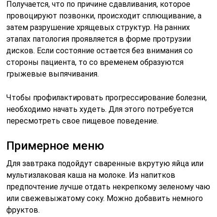
запечь рыбу с овощами или сделать паровые котлеты
из птицы. В качестве салата лучше употребить
нарезанные свежие овощи или морскую капусту, для
заправки подойдет оливковое масло или нежирный
йогурт. Из напитков – некрепкий чай или ягодный
морс.