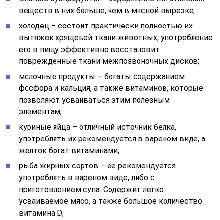
Как питание может влиять на позвоночник
Наряду с необходимым набором продуктов, питание
при грыже позвоночника должно быть регулярным, не
менее трех раз в день, с соблюдением определенных
промежутков времени между приемами пищи.
Перекусы приводят к потере аппетита и пропуску
нормального приема еды, поэтому их лучше
исключить. Продукты для приготовления еды должны
быть свежими, а принимать пищу лучше в горячем