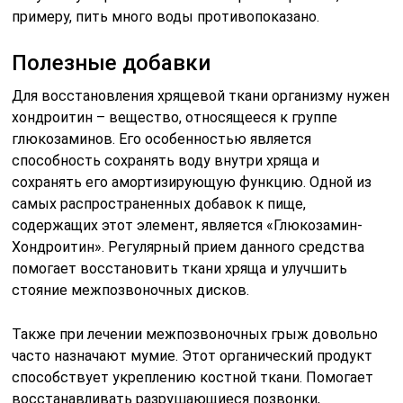
«восстановительным материалом» для хрящевой
ткани станет мясо, но не все полезные вещества,
содержащиеся в нем, усваиваются организмом в
полном объеме.
Поэтому, употребление в пищу большого количества
фруктов и овощей поможет восполнить запас
питательных веществ. Следующий список продуктов
должен стать неотъемлемой частью диетического
питания при грыже позвоночника:
мясные субпродукты – содержание питательных
веществ в них больше, чем в мясной вырезке;
холодец – состоит практически полностью их
вытяжек хрящевой ткани животных, употребление
его в пищу эффективно восстановит
поврежденные ткани межпозвоночных дисков;
молочные продукты – богаты содержанием