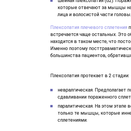
шейная плексопатия (G2). Пораж
которые отвечают за мышцы над
лица и волосистой части головы
Плексопатия плечевого сплетения
п
встречается чаще остальных. Это о
находится в таком месте, что пост
Именно поэтому посттравматическа
большинства пациентов, обративш
Плексопатия протекает в 2 стадии:
невралгическая. Предполагает 
сдавливании пораженного сплете
паралитическая. На этом этапе 
только те мышцы, которые ин
сплетениями.