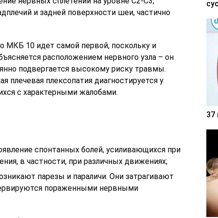
ение нервных сплетений на уровне C2-C3,
су
плечий и задней поверхности шеи, частично
.
о МКБ 10 идет самой первой, поскольку и
бъясняется расположением нервного узла – он
оянно подвергается высокому риску травмы.
я плечевая плексопатия диагностируется у
ихся с характерными жалобами.
37
появление спонтанных болей, усиливающихся при
ния, в частности, при различных движениях;
возникают парезы и параличи. Они затрагивают
нервируются пораженными нервными