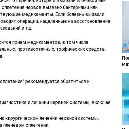
исит от причин, которые вызвали плечевой или
ие сплетения нервов вызвано бактериями или
ствующие медикаменты. Если болезнь вызвали
роводят операции, нацеленные на восстановление
зований и т.д.
ится прием медикаментов, в том числе
льных, противоотечных, трофических средств,
д.
По
ма
 сплетения” рекомендуется обратиться к
 диагностике и лечении нервной системы, включая
 на хирургическом лечении нервной системы,
а плечевом сплетении.