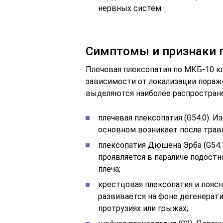
нервных систем.
Симптомы и признаки 
Плечевая плексопатия по МКБ-10 к
зависимости от локализации пораж
выделяются наиболее распростран
плечевая плексопатия (G54.0). И
основном возникает после трав
плексопатия Дюшена Эрба (G54.1
проявляется в параличе подост
плеча;
крестцовая плексопатия и поясн
развивается на фоне дегенерат
протрузиях или грыжах;