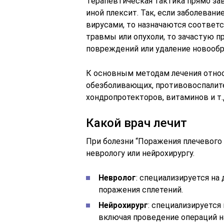
Терапевтическая тактика прямо зав
иной плексит. Так, если заболеван
вирусами, то назначаются соответ
травмы или опухоли, то зачастую п
повреждений или удаление новообра
К основным методам лечения относ
обезболивающих, противовоспалите
хондропротекторов, витаминов и т.
Какой врач лечит
При болезни “Поражения плечевого
неврологу или нейрохирургу.
Невролог
: специализируется на
поражения сплетений.
Нейрохирург
: специализируется
включая проведение операций н