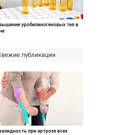
вышение уробилиногеновых тел в
че
Свежие публикации
валидность при артрозе всех