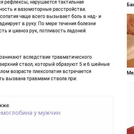
я рефлексы, нарушается тактильная
Ба
чность и вазомоторные расстройства.
сопатия чаще всего вызывает боль в над- и
адиирует в руку. По мере течения болезни
ть и цианоз рук, потливость ладоней.
возникают вследствие травматического
верхний ствол, который образуют 5 и 6 шейные
лом возрасте плексопатия встречается
Ме
ть вызвана травмами ствола при:
кже:
емоглобина у мужчин