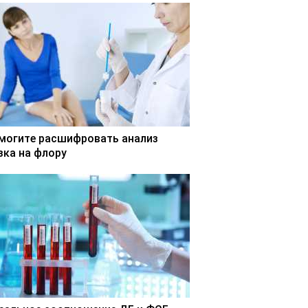
могите расшифровать анализ
зка на флору