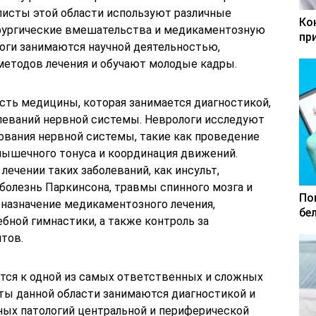
алисты этой области используют различные
Ко
ирургические вмешательства и медикаментозную
пр
логи занимаются научной деятельностью,
методов лечения и обучают молодые кадры.
сть медицины, которая занимается диагностикой,
леваний нервной системы. Неврологи исследуют
вания нервной системы, такие как проведение
мышечного тонуса и координация движений.
лечении таких заболеваний, как инсульт,
 болезнь Паркинсона, травмы спинного мозга и
По
т назначение медикаментозного лечения,
бе
бной гимнастики, а также контроль за
тов.
тся к одной из самых ответственных и сложных
ты данной области занимаются диагностикой и
ных патологий центральной и периферической