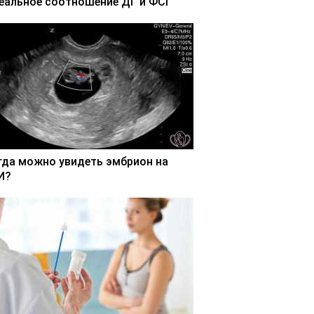
еальное соотношение ДГ и ФСГ
гда можно увидеть эмбрион на
И?