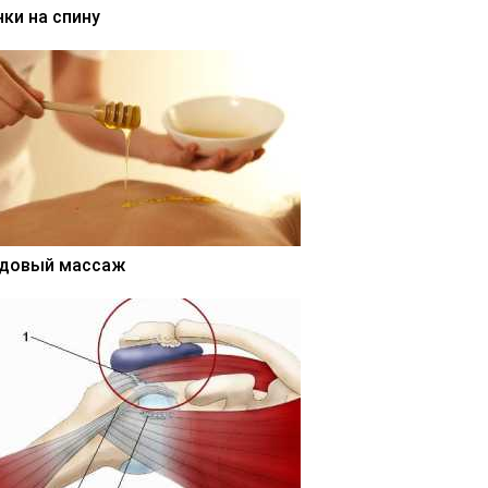
нки на спину
довый массаж