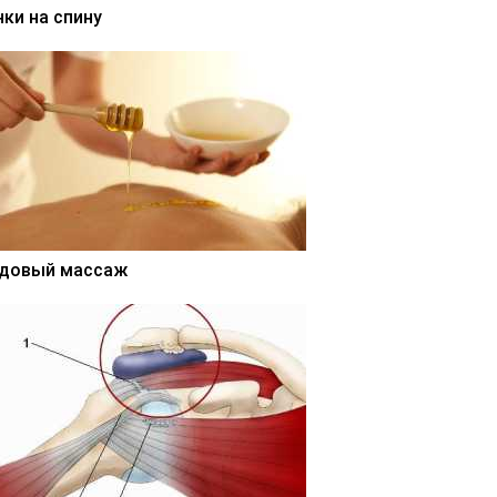
нки на спину
довый массаж