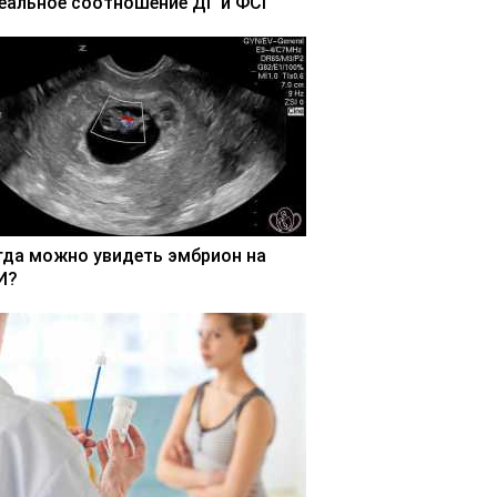
еальное соотношение ДГ и ФСГ
гда можно увидеть эмбрион на
И?