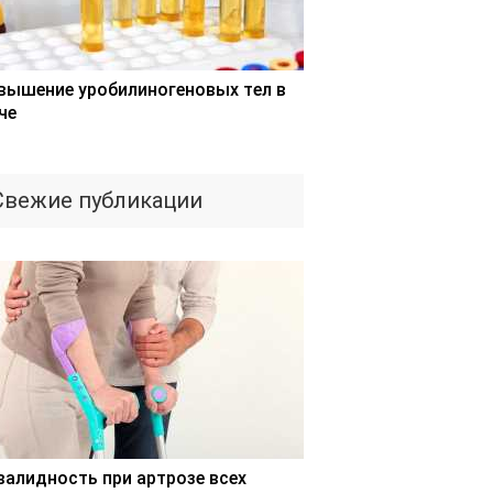
вышение уробилиногеновых тел в
че
Свежие публикации
валидность при артрозе всех