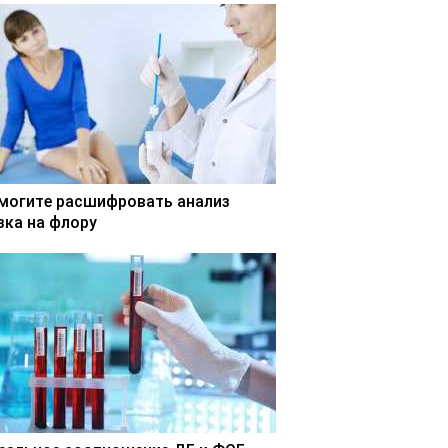
могите расшифровать анализ
зка на флору