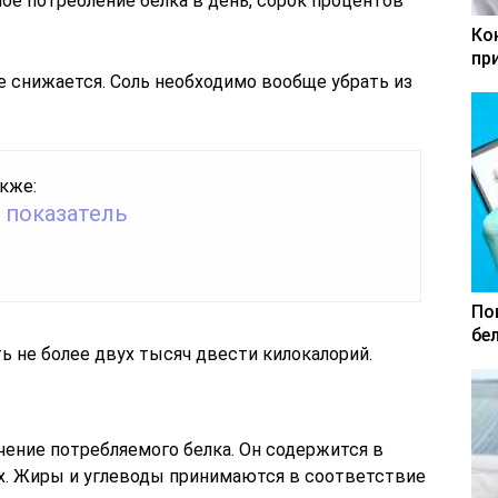
ое потребление белка в день, сорок процентов
Ко
пр
е снижается. Соль необходимо вообще убрать из
кже:
 показатель
По
бе
ь не более двух тысяч двести килокалорий.
чение потребляемого белка. Он содержится в
х. Жиры и углеводы принимаются в соответствие