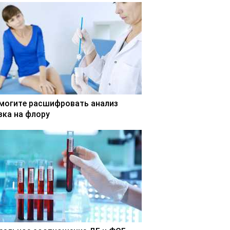
могите расшифровать анализ
зка на флору