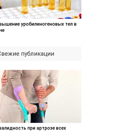
вышение уробилиногеновых тел в
че
Свежие публикации
валидность при артрозе всех