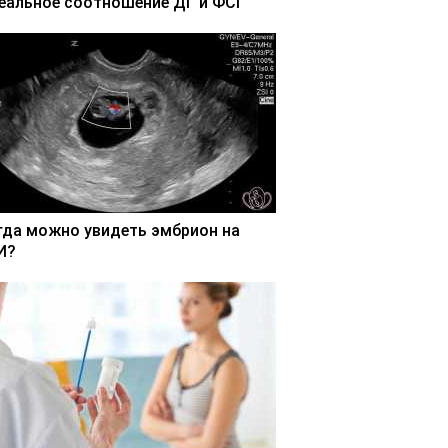
еальное соотношение ДГ и ФСГ
гда можно увидеть эмбрион на
И?