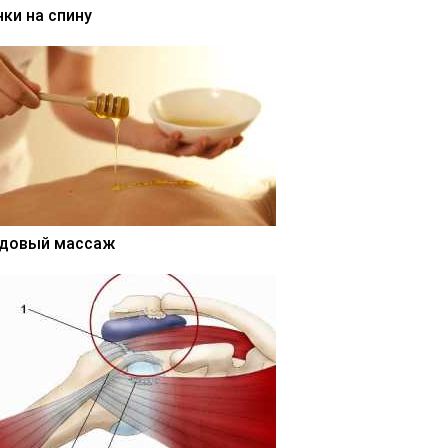
нки на спину
довый массаж