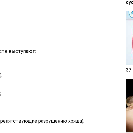
су
ств выступают:
37
;
;
препятствующие разрушению хряща);