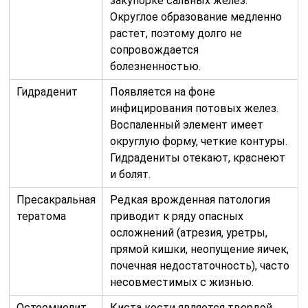
закупорке сальных желез.
Округлое образование медленно
растет, поэтому долго не
сопровождается
болезненностью.
Гидраденит
Появляется на фоне
инфицирования потовых желез.
Воспаленный элемент имеет
округлую форму, четкие контуры.
Гидрадениты отекают, краснеют
и болят.
Пресакральная
Редкая врожденная патология
тератома
приводит к ряду опасных
осложнений (атрезия, уретры,
прямой кишки, неопущение яичек,
почечная недостаточность), часто
несовместимых с жизнью.
Остеомиелит
Киста кости является твердой