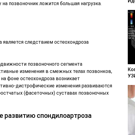
Ид
у на позвоночник ложится большая нагрузка.
а является следствием остеохондроза
движности позвоночного сегмента
Ко
ктивные изменения в смежных телах позвонков,
УЗ
 на фоне остеохондроза возникает
ративно-дистрофические изменения развиваются
ростчатых (фасеточных) суставах позвоночных
е развитию спондилоартроза