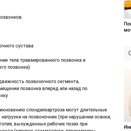
озвонков.
По
мо
чного сустава.
ние тела травмированного позвонка и
го позвонка).
движность позвоночного сегмента,
мещении позвонка вперед или назад по
нку.
никновению спондилоартроза могут длительные
нагрузки на позвоночник (при нарушении осанки,
топия, вынужденных рабочих позах при
Ин
ости (хирурги, стоматологи, парикмахеры,