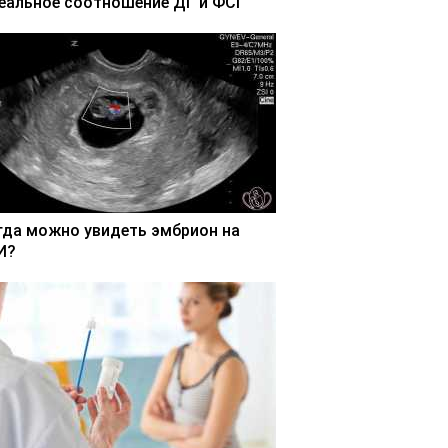
еальное соотношение ДГ и ФСГ
гда можно увидеть эмбрион на
И?