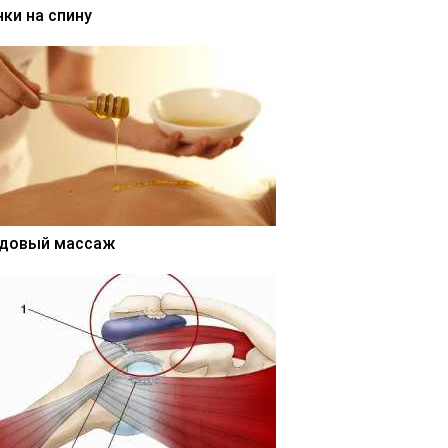
нки на спину
довый массаж