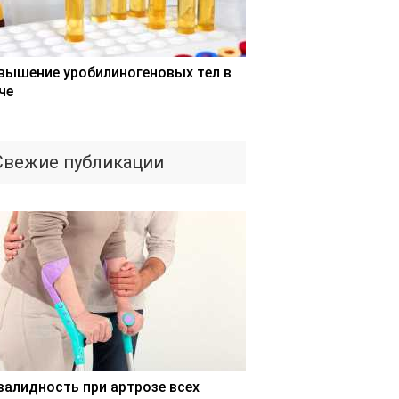
вышение уробилиногеновых тел в
че
Свежие публикации
валидность при артрозе всех