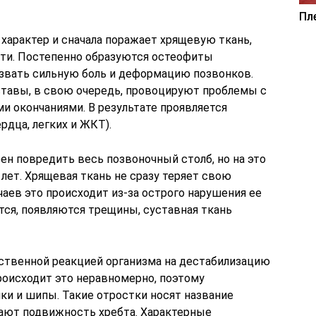
Пл
характер и сначала поражает хрящевую ткань,
ости. Постепенно образуются остеофиты
звать сильную боль и деформацию позвонков.
авы, в свою очередь, провоцируют проблемы с
 окончаниями. В результате проявляется
рдца, легких и ЖКТ).
ен повредить весь позвоночный столб, но на это
лет. Хрящевая ткань не сразу теряет свою
чаев это происходит из-за острого нарушения ее
тся, появляются трещины, суставная ткань
ественной реакцией организма на дестабилизацию
роисходит это неравномерно, поэтому
ки и шипы. Такие отростки носят название
ают подвижность хребта. Характерные