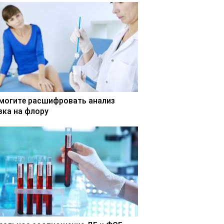
могите расшифровать анализ
зка на флору