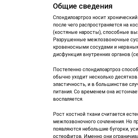
Общие сведения
Спондилоартроз носит хронический 
после чего распространяется на к
(костяные наросты), способные вы
Разрушенные межпозвоночные суст
кровеносными сосудами и нервными
дисфункция внутренних органов (се
Постепенно спондилоартроз способ
обычно уходит несколько десятков 
эластичность, и в большинстве слу
питания. Со временем она истончае
воспаляется.
Рост костной ткани считается ест
межпозвоночного сочленения. Но п
появляются небольшие бугорки, уси
остеофитов. Именно они ограничив