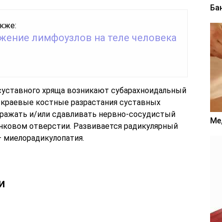
Ба
кже:
жение лимфоузлов на теле человека
суставного хряща возникают субарахноидальный
 краевые костные разрастания суставных
дражать и/или сдавливать нервно-сосудистый
Ме
нковом отверстии. Развивается радикулярный
– миелорадикулопатия.
и