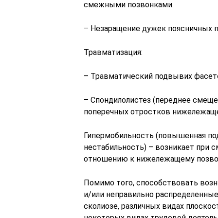
смежными позвонками.
– Незаращение дужек поясничных п
Травматизация:
– Травматический подвывих фасето
– Спондилолистез (переднее смеще
поперечных отростков нижележаще
Гипермобильность (повышенная по
нестабильность) – возникает при с
отношению к нижележащему позво
Помимо того, способствовать воз
и/или неправильно распределенные 
сколиозе, различных видах плоскос
некоторых видах трудовой деятельн