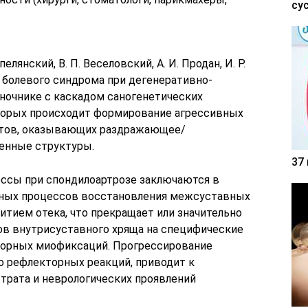
су
лянский, В. П. Веселовский, А. И. Продан, И. Р.
болевого синдрома при дегенеративно-
ночнике с каскадом саногенетических
оторых происходит формирование агрессивных
итов, оказывающих раздражающее/
енные структуры.
37
ссы при спондилоартрозе заключаются в
вных процессов восстановления межсуставных
итием отека, что прекращает или значительно
в внутрисуставного хряща на специфические
орных миофиксаций. Прогрессирование
 рефлекторных реакций, приводит к
трата и неврологических проявлений