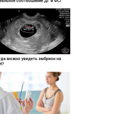
еальное соотношение ДГ и ФСГ
гда можно увидеть эмбрион на
И?