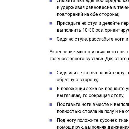
Делайте выпады поочередно каж
и удерживая равновесие в течен
повторений на обе стороны;
Присядьте на стул и делайте пе
выполнить 10-30 раз, ориентиру
Сидя на стуле, расслабьте ноги 
Укрепление мышц и связок стопы н
голеностопного сустава. Для этог
Сидя или лежа выполняйте круго
обратную сторону;
В положении лежа выполняйте у
вытягивая, то сокращая стопу;
Поставьте ноги вместе и выполн
полностью стояла на полу и не о
Под ногу положите кусочек ткани
помощи рук, выполняя движения