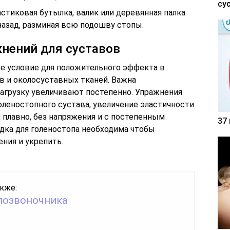
су
стиковая бутылка, валик или деревянная палка.
азад, разминая всю подошву стопы.
нений для суставов
е условие для положительного эффекта в
 и околосуставных тканей. Важна
нагрузку увеличивают постепенно. Упражнения
леностопного сустава, увеличение эластичности
плавно, без напряжения и с постепенным
37
ядка для голеностопа необходима чтобы
ния и укрепить.
кже:
позвоночника