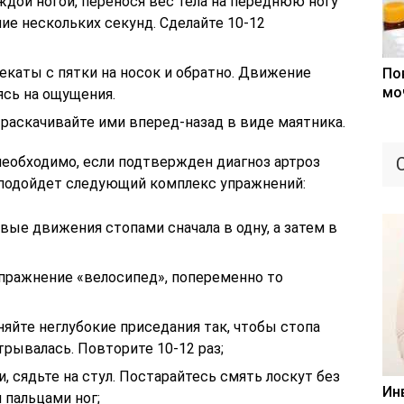
дой ногой, перенося вес тела на переднюю ногу
ие нескольких секунд. Сделайте 10-12
рекаты с пятки на носок и обратно. Движение
По
мо
ясь на ощущения.
и раскачивайте ими вперед-назад в виде маятника.
еобходимо, если подтвержден диагноз артроз
о подойдет следующий комплекс упражнений:
вые движения стопами сначала в одну, а затем в
пражнение «велосипед», попеременно то
яйте неглубокие приседания так, чтобы стопа
трывалась. Повторите 10-12 раз;
, сядьте на стул. Постарайтесь смять лоскут без
Ин
 пальцами ног;