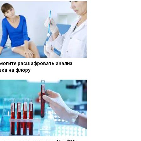
могите расшифровать анализ
зка на флору