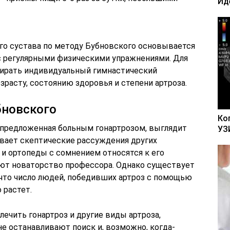
Ид
го сустава по методу Бубновского основывается
 с регулярными физическими упражнениями. Для
бирать индивидуальный гимнастический
расту, состоянию здоровья и степени артроза.
бновского
Ко
 предложенная больным гонартрозом, выглядит
УЗ
ывает скептические рассуждения других
 и ортопеды с сомнением относятся к его
ют новаторство профессора. Однако существует
 что число людей, победивших артроз с помощью
 растет.
ечить гонартроз и другие виды артроза,
не останавливают поиск и, возможно, когда-