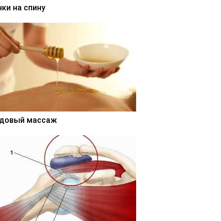
нки на спину
довый массаж