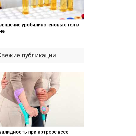
вышение уробилиногеновых тел в
че
Свежие публикации
валидность при артрозе всех