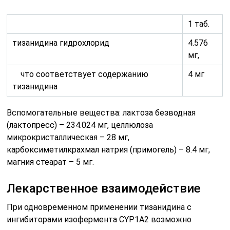
1 таб.
тизанидина гидрохлорид
4.576
мг,
что соответствует содержанию
4 мг
тизанидина
Вспомогательные вещества: лактоза безводная
(лактопресс) – 234.024 мг, целлюлоза
микрокристаллическая – 28 мг,
карбоксиметилкрахмал натрия (примогель) – 8.4 мг,
магния стеарат – 5 мг.
Лекарственное взаимодействие
При одновременном применении тизанидина с
ингибиторами изофермента CYP1А2 возможно