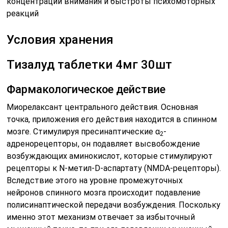
концентрации внимания и быстроты психомоторных
реакций
Условия хранения
Тизалуд таблетки 4мг 30шт
Фармакологическое действие
Миорелаксант центрального действия. Основная
точка, приложения его действия находится в спинном
мозге. Стимулируя пресинаптические α
-
2
адренорецепторы, он подавляет высвобождение
возбуждающих аминокислот, которые стимулируют
рецепторы к N-метил-D-аспартату (NMDA-рецепторы).
Вследствие этого на уровне промежуточных
нейронов спинного мозга происходит подавление
полисинаптической передачи возбуждения. Поскольку
именно этот механизм отвечает за избыточный