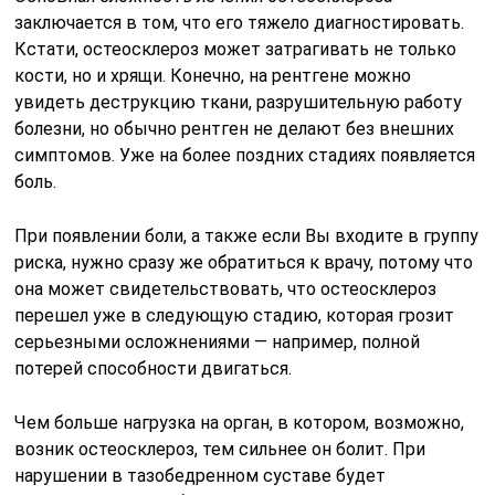
серьезными осложнениями — например, полной
потерей способности двигаться.
Чем больше нагрузка на орган, в котором, возможно,
возник остеосклероз, тем сильнее он болит. При
нарушении в тазобедренном суставе будет
констатироваться боль в крестце, подвздошной
кости, обычно после того, как человек посидел на
одном месте или долго ходил. Поэтому от него
страдают офисные сотрудники, таксисты и
дальнобойщики, менеджеры по продажам, которым
приходится много ходить.
Пациент может прихрамывать. При этом виде
остеосклероза есть риск перелома, поэтому нужно
тщательно контролировать свои нагрузки, не
допуская их превышения. Количество осложнений при
неправильном лечении данной разновидности может
быть велико.