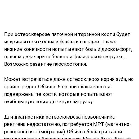
подвержены те кости, которые испытывают
наибольшую повседневную нагрузку.
Для диагностики остеосклероза позвоночника
рентгена недостаточно, потребуется МРТ (магнитно-
резонансная томография). Обычно боль при такой
разновидности болезни ноющая. Может быть больно
не только стоять, но и лежать. Искривление
позвоночника обычно становится видимым.
Конечно, его наличие не обязательно свидетельствует
об остеосклерозе — возможно, это другая болезнь.
Какая точно, должен определить врач. Запускание
этой разновидности остеосклероза способно
привести к последствиям вплоть до рака. В более
легких случаях могут быть грыжи, кифоз, остехондроз,
которые тоже нельзя назвать легкими осложнениями.