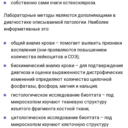
фосфатазы, фосфора, магния и кальция;
гистологическое исследование биоптата – под
микроскопом изучают тканевую структуру
изъятого фрагмента костной ткани;
цитологическое исследование биоптата – под
микроскопом изучают клеточную структуру
изъятого фрагмента костной ткани;
бактериоскопическое исследование – его
выполняют, если при патологии, при которой
развивается остеосклероз, формируется
патологическое содержимое (например, при
абсцессе Броди). Не все патологии,
сопровождаемые остеосклерозом, требуют
такого метода исследования;
бактериологическое исследование – принцип
забора биологического материала тот же, что и при
проведении бактериоскопического исследования,
при этом делают посев материала, после чего