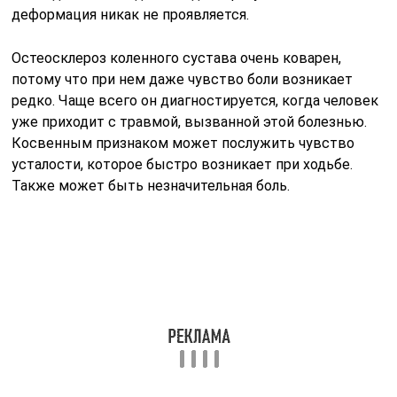
При остеосклерозе пяточной и таранной кости будет
искривляться ступня и фаланги пальцев. Также
нижние конечности испытывают боль и дискомфорт,
причем даже при небольшой физической нагрузке.
Возможно развитие плоскостопия.
Может встречаться даже остеосклероз корня зуба, но
крайне редко. Обычно болезни оказываются