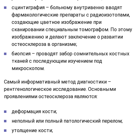
проявлениями остеосклероза являются:
деформация кости;
неполный или полный патологический перелом;
утолщение кости;
собственно сами очаги остеосклероза.
Лабораторные методы являются дополняющими в
диагностике описываемой патологии. Наиболее
информативные это:
общий анализ крови – помогает выявить признаки
воспаления (они проявляются повышением
количества лейкоцитов и СОЭ);
биохимический анализ крови – для подтверждения
диагноза и оценки выраженности дистрофических
изменений определяют количество щелочной