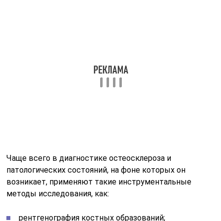
Чаще всего в диагностике остеосклероза и
патологических состояний, на фоне которых он
возникает, применяют такие инструментальные
методы исследования, как:
рентгенография костных образований;
сцинтиграфия – больному внутривенно вводят
фармакологические препараты с радиоизотопами,
создающие цветное изображение при
сканировании специальным томографом. По этому
изображению и делают заключение о развитии
остеосклероза в организме;
биопсия – проводят забор сомнительных костных
тканей с последующим изучением под
микроскопом.
Самый информативный метод диагностики –
рентгенологическое исследование. Основными