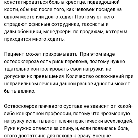
Остеосклероз плечевого сустава не зависит от какой-
либо конкретной профессии, потому что чрезмерную
нагрузку испытывают плечи практически всех людей.
Руки нужно отвести за спину, и, если появилась боль,
этого достаточно для похода к врачу. Внешне
деформация никак не проявляется.
Остеосклероз коленного сустава очень коварен,
потому что при нем даже чувство боли возникает
редко. Чаще всего он диагностируется, когда человек
уже приходит с травмой, вызванной этой болезнью.
Косвенным признаком может послужить чувство
усталости, которое быстро возникает при ходьбе.
Также может быть незначительная боль.