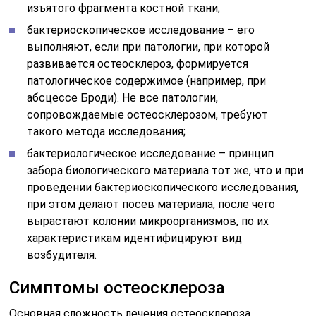
вырастают колонии микроорганизмов, по их
характеристикам идентифицируют вид
возбудителя.
Симптомы остеосклероза
Основная сложность лечения остеосклероза
заключается в том, что его тяжело диагностировать.
Кстати, остеосклероз может затрагивать не только
кости, но и хрящи. Конечно, на рентгене можно
увидеть деструкцию ткани, разрушительную работу
болезни, но обычно рентген не делают без внешних
симптомов. Уже на более поздних стадиях появляется
боль.
При появлении боли, а также если Вы входите в группу
риска, нужно сразу же обратиться к врачу, потому что
она может свидетельствовать, что остеосклероз
перешел уже в следующую стадию, которая грозит