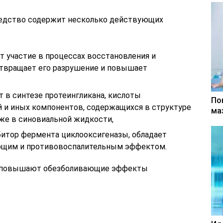
редство содержит несколько действующих
т участие в процессах восстановления и
отвращает его разрушение и повышает
 в синтезе протеингликана, кислоты
По
й и иных компонентов, содержащихся в структуре
ма
акже в синовиальной жидкости,
итор фермента циклооксигеназы, обладает
щим и противовоспалительным эффектом.
т повышают обезболивающие эффекты