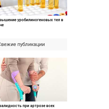
вышение уробилиногеновых тел в
че
Свежие публикации
валидность при артрозе всех