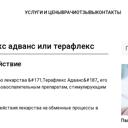
УСЛУГИ И ЦЕНЫ
ВРАЧИ
ОТЗЫВЫ
КОНТАКТЫ
кс адванс или терафлекс
йствие
ю лекарства &#171,Терафлекс Адванс&#187,, его
вовоспалительным препаратам, стимулирующим
ействия лекарства на обменные процессы в
Па