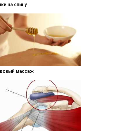
нки на спину
довый массаж