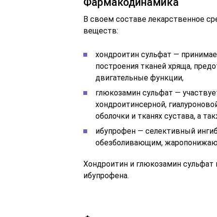
Фармакодинамика
В своем составе лекарственное с
веществ:
хондроитин сульфат — принимае
построения тканей хряща, пред
двигательные функции,
глюкозамин сульфат — участвует
хондроитинсерной, гиалуроново
оболочки и тканях сустава, а т
ибупрофен — селективный ингиб
обезболивающим, жаропонижаю
Хондроитин и глюкозамин сульфа
ибупрофена.