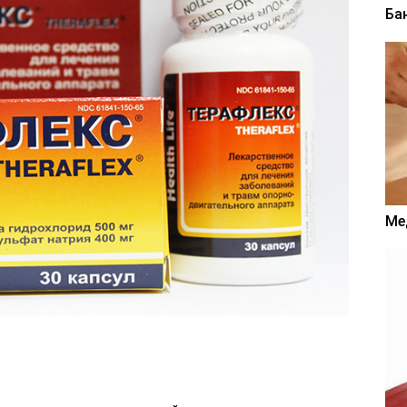
Ба
Ме