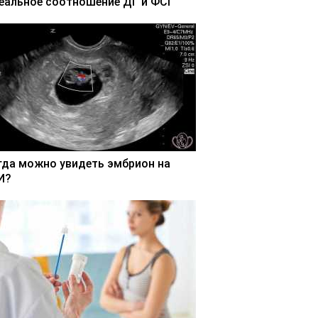
еальное соотношение ДГ и ФСГ
гда можно увидеть эмбрион на
И?