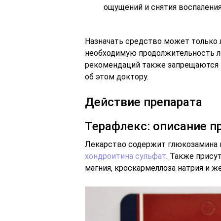
ощущений и снятия воспаления
Назначать средство может только л
необходимую продолжительность л
рекомендаций также запрещаются –
об этом доктору.
Действие препарата
Терафлекс: описание п
Лекарство содержит глюкозамина г
хондроитина сульфат
. Также прису
магния, кроскармеллоза натрия и ж