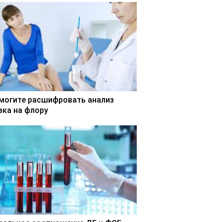
могите расшифровать анализ
зка на флору