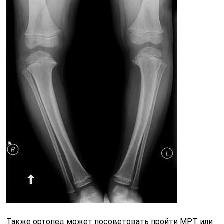
Также ортопед может посоветовать пройти МРТ или