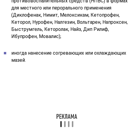
противовоспалительных средств (НПВС) в формах
для местного или перорального применения
(Диклофенак, Нимит, Мелоксикам, Кетопрофен,
Кеторол, Нурофен, Налгезин, Вольтарен, Напроксен,
Быструмгель, Кеторолак, Найз, Дип Рилиф,
Ибупрофен, Мовалис);
иногда нанесение согревающих или охлаждающих
мазей.