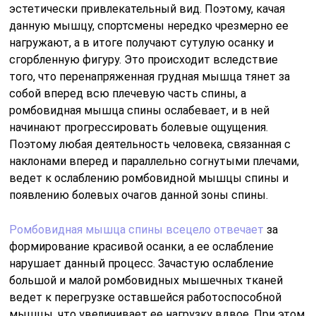
эстетически привлекательный вид. Поэтому, качая
данную мышцу, спортсмены нередко чрезмерно ее
нагружают, а в итоге получают сутулую осанку и
сгорбленную фигуру. Это происходит вследствие
того, что перенапряженная грудная мышца тянет за
собой вперед всю плечевую часть спины, а
ромбовидная мышца спины ослабевает, и в ней
начинают прогрессировать болевые ощущения.
Поэтому любая деятельность человека, связанная с
наклонами вперед и параллельно согнутыми плечами,
ведет к ослаблению ромбовидной мышцы спины и
появлению болевых очагов данной зоны спины.
Ромбовидная мышца спины всецело отвечает
за
формирование красивой осанки, а ее ослабление
нарушает данный процесс. Зачастую ослабление
большой и малой ромбовидных мышечных тканей
ведет к перегрузке оставшейся работоспособной
мышцы, что увеличивает ее нагрузку вдвое. При этом