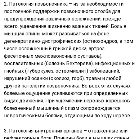
2. Патология позвоночника – из-за необходимости
постоянной поддержки позвоночного столба для
предупреждения различных осложнений, прежде
всего, ущемления жизненно важных тканей. Боль в
мышцах спины может развиваться на фоне
дегенеративно-дистрофических (остеохондроз, в том
числе осложненный грыжей диска, артроз
фасеточных межпозвоночных суставов),
воспалительных (болезнь Бехтерева), инфекционных и
гнойных (туберкулез, остеомиелит) заболеваний,
нарушений осанки (сколиоз, горб), травм и любой
другой патологии позвоночника. Во всех этих случаях
болевые ощущения усиливаются при определенных
видах движения. При ущемлении нервных корешков
болезненный мышечный спазм сопровождается
невротическими болями, отдающими по ходу нервов.
3. Патология внутренних органов – отраженные или
рефлекторные боли. Причины боли в мышцах спины