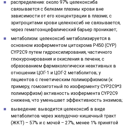
распределение: около 97% целекоксиба
связывается с белками плазмы крови вне
зависимости от его концентрации в плазме; с
эритроцитами крови целекоксиб не связывается,
через гематоэнцефалический барьер проникает;
метаболизм: целекоксиб метаболизируется в
основном изоферментом цитохрома Р450 (CYP)
CYP2С9 путем гидроксилирования, частичного
глюкуронирования и окисления в печени, с
образованием фармакологически неактивных в
отношении ЦОГ-1 и ЦОГ-2 метаболитов; у
пациентов с генетическим полиморфизмом (к
примеру, гомозиготный по изоферменту CYP2C9*3
полиморфизм) активность изофермента CYP2C9
снижена, что уменьшает эффективность энзимов;
выведение: выводится целекоксиб в виде
метаболитов через желудочно-кишечный тракт
(ЖКТ) – 57% и с мочой – 27%, менее 1% принятой