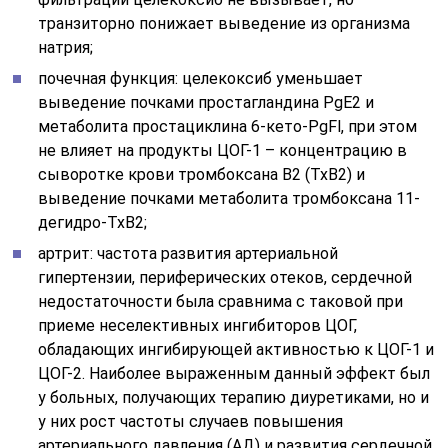
транзиторно понижает выведение из организма
натрия;
почечная функция: целекоксиб уменьшает
выведение почками простагландина PgE2 и
метаболита простациклина 6-кето-PgFl, при этом
не влияет на продукты ЦОГ-1 – концентрацию в
сыворотке крови тромбоксана В2 (ТхВ2) и
выведение почками метаболита тромбоксана 11-
дегидро-ТхВ2;
артрит: частота развития артериальной
гипертензии, периферических отеков, сердечной
недостаточности была сравнима с таковой при
приеме неселективных ингибиторов ЦОГ,
обладающих ингибирующей активностью к ЦОГ-1 и
ЦОГ-2. Наиболее выраженным данный эффект был
у больных, получающих терапию диуретиками, но и
у них рост частоты случаев повышения
артериального давления (АД) и развития сердечной