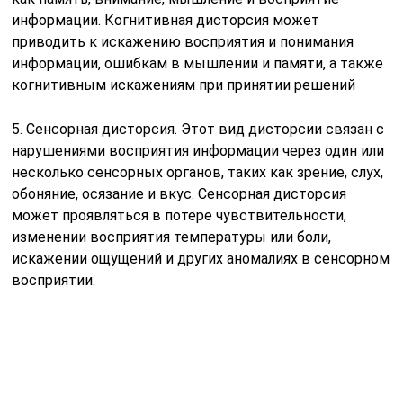
Каждый из перечисленных видов дисторсии имеет
свои особенности и может быть вызван различными
факторами, включая генетические нарушения,
травмы, заболевания, воздействие внешних
факторов и другие причины.
При наличии дисторсии важно обратиться к врачу-
специалисту для диагностики и назначения
соответствующего лечения.
Причины
Говоря о связках шейного отдела позвоночного столба
нужно понимать, что речь идет не о связках, которые
есть у человека в суставах, а о волокнистых фасциях
– они тоже получили название связок.
Тем не менее они отличаются от суставных: если