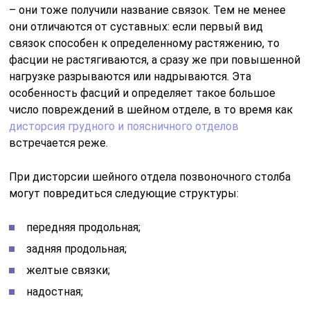
может произойти и мышечное растяжение – такое
сочетание встречается в каждом третьем случае с
дисторсией.
Дисторсия появляется в результате воздействия на
организм человека следующих факторов:
удар в область шеи;
сильных нагрузок на позвоночник и
непосредственно шейный отдел;
неправильная техника выполнения определенных
физических упражнений при поднятии грузов;
наличие патологий позвоночника в шейном отделе
(межпозвоночные грыжи, протрузии);
занятие травматичными и нагрузочными для шеи
видами спорта – гимнастикой, прыжками в воду,
борьбой;