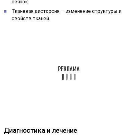
Лечение дисторсий зависит от их типа и причины
развития. Оно может включать консервативные
методы, такие как применение лекарственных
препаратов, физиотерапию или специальные
упражнения, а также хирургическую коррекцию.
Причины
Говоря о связках шейного отдела позвоночного столба
нужно понимать, что речь идет не о связках, которые
есть у человека в суставах, а о волокнистых фасциях
– они тоже получили название связок. Тем не менее
они отличаются от суставных: если первый вид
связок способен к определенному растяжению, то
фасции не растягиваются, а сразу же при повышенной
нагрузке разрываются или надрываются. Эта
особенность фасций и определяет такое большое
число повреждений в шейном отделе, в то время как