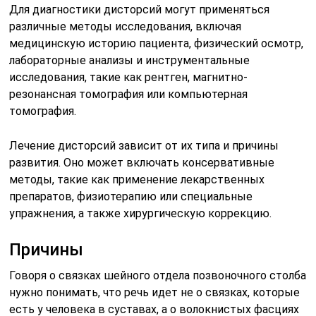
дисторсия грудного и поясничного отделов
встречается реже.
При дисторсии шейного отдела позвоночного столба
могут повредиться следующие структуры:
передняя продольная;
задняя продольная;
желтые связки;
надостная;
межостные;
поперечно-остистые;
межпоперечные;
атланто-окципитальная связка.
СПРАВКА! Повреждение при дисторсии затрагивает
исключительно фиксирующие связки. Параллельно