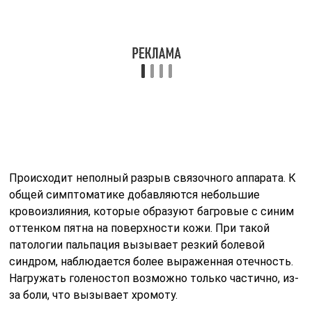
кровоизлияния, которые образуют багровые с синим
оттенком пятна на поверхности кожи. При такой
патологии пальпация вызывает резкий болевой
синдром, наблюдается более выраженная отечность.
Нагружать голеностоп возможно только частично, из-
за боли, что вызывает хромоту.
Является самой тяжелой степенью дисторсии.
Функция стопы полностью невозможна из-за
сильнейшей боли. Отек распространяется на соседние
ткани. Из-за повреждения множества кровяных
сосудов возможен застой плазмы в сумке сустава.
Болевой синдром может усиливаться из-за
пассивных движений. В таком случае нужна срочная
госпитализация и максимально быстрое оказание
медицинской помощи.
Что такое дисторсия в медицине?