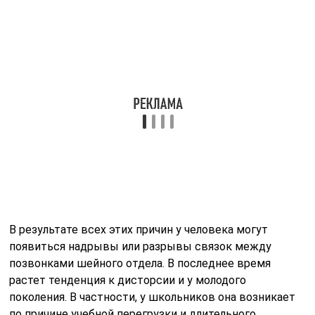
Денебол
Виды дисторсии и их особенности
1. Оптическая дисторсия. В данном случае искажение
образа происходит из-за неправильной работы
оптической системы глаза или других оптических
устройств, таких как линзы или очки. Оптическая
дисторсия может проявляться в виде искаженного
изображения, размытости или деформации объектов.
2. Акустическая дисторсия. Этот вид дисторсии
связан с нарушениями восприятия звукового сигнала.
Акустическая дисторсия может приводить к
искажению звукового образа, ухудшению различения
звуков, искажению тональности или громкости