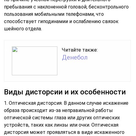
звуков.
3. Визуальная дисторсия. Визуальная дисторсия
связана с нарушением восприятия визуальных
образов. Она может проявляться в виде искаженного
цветового восприятия, расплывчатости изображений,
искаженных пропорций объектов и других аномалий в
визуальном восприятии.
4. Когнитивная дисторсия. Этот вид дисторсии связан
с нарушениями работы психических процессов, таких
как память, внимание, мышление и восприятие
информации. Когнитивная дисторсия может
приводить к искажению восприятия и понимания
информации, ошибкам в мышлении и памяти, а также
когнитивным искажениям при принятии решений
5. Сенсорная дисторсия. Этот вид дисторсии связан с
нарушениями восприятия информации через один или