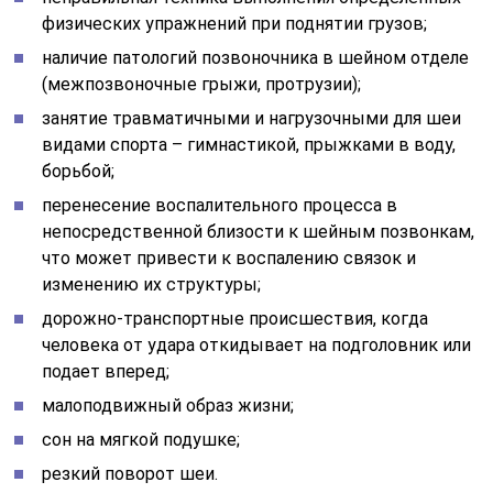
В результате всех этих причин у человека могут
появиться надрывы или разрывы связок между
позвонками шейного отдела. В последнее время
растет тенденция к дисторсии и у молодого
поколения. В частности, у школьников она возникает
по причине учебной перегрузки и длительного
пребывания с наклоненной головой, бесконтрольного
пользования мобильными телефонами, что
способствует гиподинамии и ослаблению связок
шейного отдела.
Читайте также: