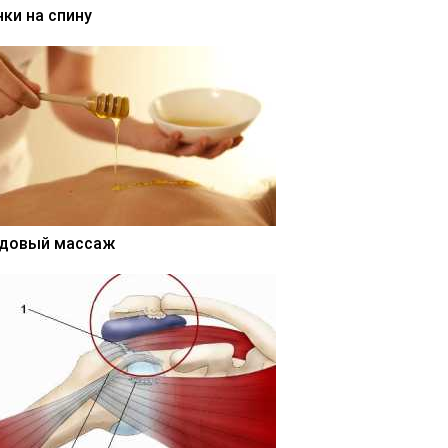
нки на спину
довый массаж