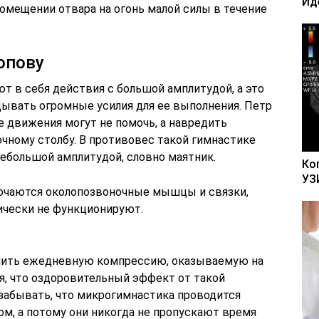
Ид
омещении отвара на огонь малой силы в течение
опову
 в себя действия с большой амплитудой, а это
дывать огромные усилия для ее выполнения. Петр
е движения могут не помочь, а навредить
ночному столбу. В противовес такой гимнастике
ебольшой амплитудой, словно маятник.
Ко
УЗ
ючаются околопозвоночные мышцы и связки,
ически не функционируют.
ьшить ежедневную компрессию, оказываемую на
ся, что оздоровительный эффект от такой
 забывать, что микрогимнастика проводится
м, а потому они никогда не пропускают время