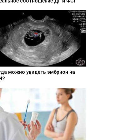
еальное соотношение ДГ и ФСГ
гда можно увидеть эмбрион на
И?