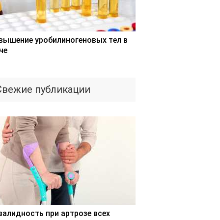
вышение уробилиногеновых тел в
че
Свежие публикации
валидность при артрозе всех