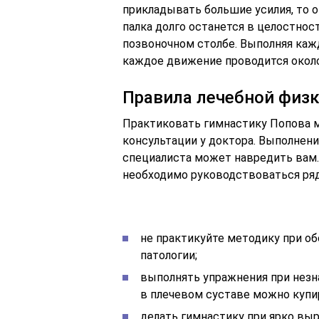
прикладывать большие усилия, то он
палка долго останется в целостнос
позвоночном столбе. Выполняя каж
каждое движение проводится около
Правила лечебной физ
Практиковать гимнастику Попова 
консультации у доктора. Выполнени
специалиста может навредить вам.
необходимо руководствоваться ряд
не практикуйте методику при о
патологии;
выполнять упражнения при нез
в плечевом суставе можно куп
делать гимнастику при ярко вы