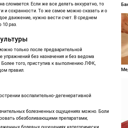
а сломается. Если же все делать аккуратно, то
Ба
ти и сохранности. То же самое можно сказать и о
дое движение, нужно вести счет. В среднем
 10 раз.
культуры
можно только после предварительной
е упражнений без назначения и без ведома
 Более того, приступив к выполнению ЛФК,
Ме
ом правил.
бострении воспалительно-дегенеративной
начительных болезненных ощущениях можно. Боли
ировать обезболивающими препаратами;
раженных болевых ощущениях категорически