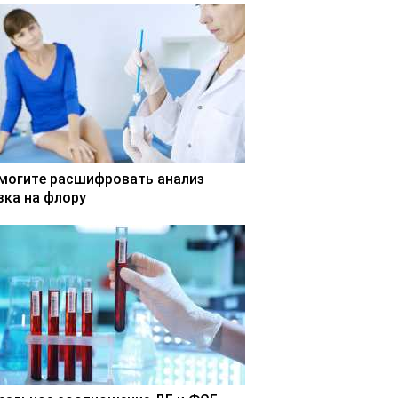
могите расшифровать анализ
зка на флору