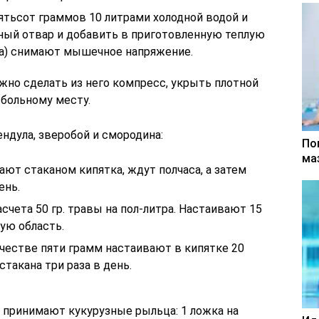
пятьсот граммов 10 литрами холодной водой и
ный отвар и добавить в приготовленную теплую
аса) снимают мышечное напряжение.
жно сделать из него компресс, укрыть плотной
 больному месту.
ндула, зверобой и смородина:
По
ма
ют стаканом кипятка, ждут полчаса, а затем
ень.
счета 50 гр. травы на пол-литра. Настаивают 15
вую область.
честве пяти грамм настаивают в кипятке 20
такана три раза в день.
 принимают кукурузные рыльца: 1 ложка на