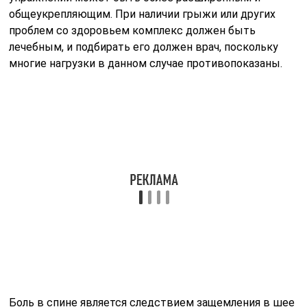
не только помогут снять боль, но и предупредят
прогрессирование разрушения межпозвоночных
дисков.
Очень часто занимающиеся спортом люди
сталкиваются с тем, что у них болит спина после
тренировки. В этом случае стоит
проконсультироваться со специалистом и
пересмотреть нагрузки. Дело может быть в слишком
больших нагрузках или используемых весах,
нарушении правильной техники выполнения
упражнений.
Как забыть о болях в спине и
суставах?
Чтобы на протяжении всей жизни иметь здоровый
позвоночник , необходимо регулярно над этим
работать. Причем учитывать генетическую