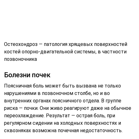
нарушениями в позвоночном столбе, но и во
внутренних органах поясничного отдела. В группе
риска — почки. Они живо реагируют даже на обычное
переохлаждение. Результат — острая боль, при
регулярном сидении на холодных поверхностях и
сквозняках возможна почечная недостаточность.
Защемление нервных тканей
При изгибании туловища позвонки сходятся и
расходятся в разных местах, как мехи аккордеона при
игре. К сожалению, нередки случаи защемления
нервных окончаний между позвоночными дисками.
Это наиболее частая причина внезапных острых болей
в пояснице — люмбаго. Боль от защемлённого нерва
может пройти, а может держаться несколько дней —
это значит, что нервное окончание постепенно
потеряло чувствительность и начало отмирать. Самое
коварное в этой ситуации — невозможность
предсказать и профилактировать ситуацию.