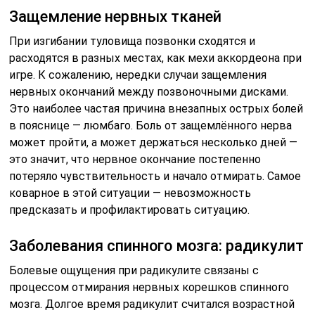
Заболевания спинного мозга: радикулит
Болевые ощущения при радикулите связаны с
процессом отмирания нервных корешков спинного
мозга. Долгое время радикулит считался возрастной
болезнью. Сегодня ситуация изменилась — нередки
явления радикулита в 30 лет и даже раньше.
Лишний вес
Избыточная масса тела чревата болями в пояснице,
потому что на позвоночник оказывается повышенная
нагрузка. Межпозвоночные диски испытывают
постоянные перегрузки, скелет человека во всех
положениях, кроме разве что лежачего, сильно
страдает. Именно поэтому люди с лишним весом
намного чаще худых страдают заболеваниями опорно-
двигательного аппарата.