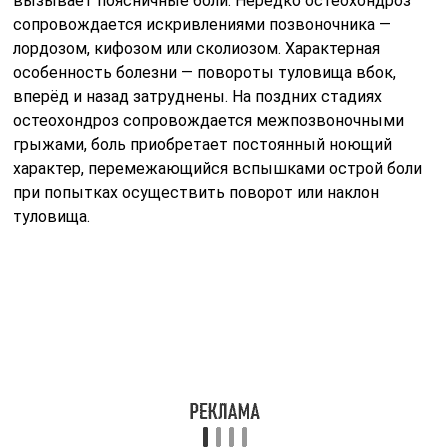
вызывает поясничные боли. Нередко остеохондроз
сопровождается искривлениями позвоночника —
лордозом, кифозом или сколиозом. Характерная
особенность болезни — повороты туловища вбок,
вперёд и назад затруднены. На поздних стадиях
остеохондроз сопровождается межпозвоночными
грыжами, боль приобретает постоянный ноющий
характер, перемежающийся вспышками острой боли
при попытках осуществить поворот или наклон
туловища.
Остеохондроз — патология хрящевых поверхностей
костей опорно-двигательной системы, в частности
позвоночника
Болезни почек
Поясничная боль может быть вызвана не только