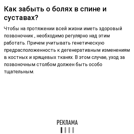
Уход за позвоночником — здоровая спина
Вот какие рекомендации необходимо все время
учитывать и соблюдать:
следить за своим весом и не допускать его
превышения — иначе нагрузка на позвоночник
значительно увеличивается, вызывая
неравномерное распределение нагрузки на
различные области;
соблюдать гигиену труда — сидячее положение
должно быть правильным и корректироваться
эргономичной мебелью;
следить за питанием — организм должен получать
необходимое количество витаминов,
микроэлементов, коллагенов, белков, жиров и
других биохимических веществ, необходимых для
здорового и полноценного функционирования;