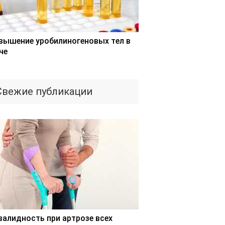
вышение уробилиногеновых тел в
че
Свежие публикации
валидность при артрозе всех