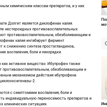
зным химическим классам препаратов, и у них
По
те Долгит является диклофенак калия.
мо
ппе нестероидных противовоспалительных
дают противовоспалительным, обезболивающим и
офенак калия ингибирует фермент
дит к снижению синтеза простагландинов,
ие воспаления, боли и лихорадки.
 как активное вещество. Ибупрофен также
ет противовоспалительным, обезболивающим и
вным механизмом действия ибупрофена
циклооксигеназы-2.
ются с симптомами воспаления, боли и
ать индивидуальную переносимость препаратов и
Ин
х клинических ситуациях.