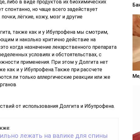
е, либо в виде продуктов их биохимических
Ба
т спонтанно, но чаще всего задействует
почки, лёгкие, кожу, мозг и другие
гита, также как и у Ибупрофена мы смотрим,
ующим и наколько критично действие на
 это когда назначение лекарственного препарата
ределенных условиях и обстоятельствах, с
жности применения. При этом у Долгита нет
же как и у Ибупрофена.Также при рассчете
Ме
ются ли только аллергические реакции или же
рганов
ствий от использования Долгита и Ибупрофена.
кже:
вильно лежать на валике для спины