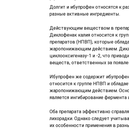
Долгит и ибупрофен относятся к ра
разные активные ингредиенты.
Действующим веществом в препара
Диклофенак калия относится к гру
препаратов (НПВП), которые обла
жаропонижающим действием. Дикл
циклооксигеназу-1 и -2, что приво
веществ, ответственных за появлен
Ибупрофен же содержит ибупрофен
относится к группе НПВП и облада
жаропонижающим действием. Осно
является ингибирование фермента 
Оба препарата эффективно справля
лихорадки. Однако следует учитыв
их особенности применения в разны