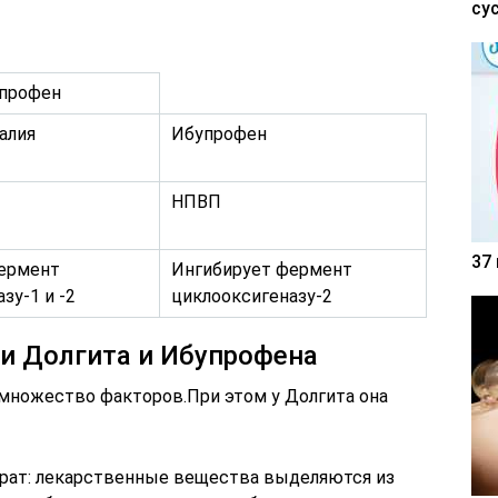
су
профен
алия
Ибупрофен
НПВП
37
ермент
Ингибирует фермент
зу-1 и -2
циклооксигеназу-2
и Долгита и Ибупрофена
множество факторов.При этом у Долгита она
арат: лекарственные вещества выделяются из