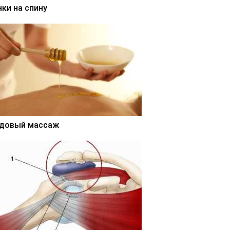
нки на спину
довый массаж