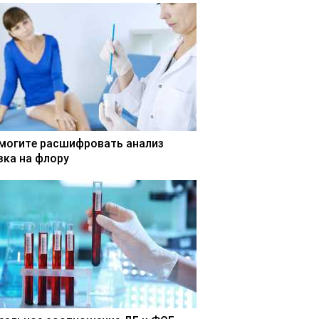
могите расшифровать анализ
зка на флору