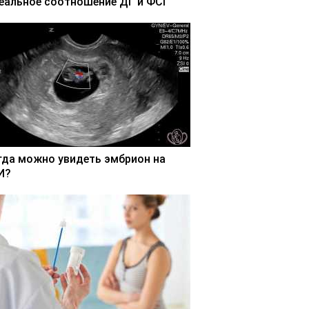
еальное соотношение ДГ и ФСГ
гда можно увидеть эмбрион на
И?