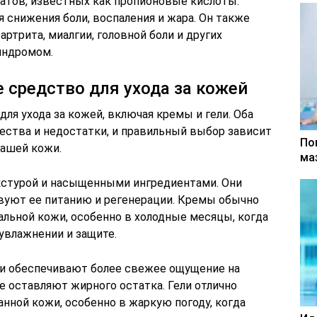
аратов, известных как пропионовые кислоты.
 снижения боли, воспаления и жара. Он также
ртрита, миалгии, головной боли и других
индромом.
 средство для ухода за кожей
я ухода за кожей, включая кремы и гели. Оба
ства и недостатки, и правильный выбор зависит
По
вашей кожи.
ма
кстурой и насыщенными ингредиентами. Они
вуют ее питанию и регенерации. Кремы обычно
альной кожи, особенно в холодные месяцы, когда
увлажнении и защите.
 и обеспечивают более свежее ощущение на
е оставляют жирного остатка. Гели отлично
нной кожи, особенно в жаркую погоду, когда