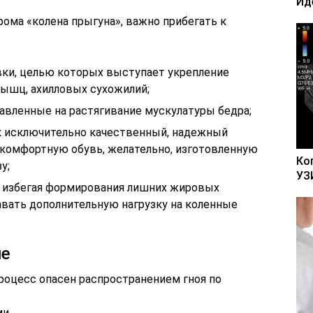
Ид
ома «колена прыгуна», важно прибегать к
ки, целью которых выступает укрепление
ышц, ахилловых сухожилий;
равленные на растягивание мускулатуры бедра;
к исключительно качественный, надежный
 комфортную обувь, желательно, изготовленную
Ко
у;
УЗ
, избегая формирования лишних жировых
авать дополнительную нагрузку на коленные
ие
оцесс опасен распространением гноя по
и.