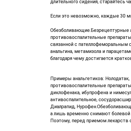
длительного сидения, старайтесь ч
Если это невозможно, каждые 30 м
Обезболивающие.Безрецептурные а
противовоспалительные препараты 
связанной с пателлофеморальным с
анальгина, метамизола и парацета
благодаря чему достигается кратк
Примеры анальгетиков: Нолодатак,
противовоспалительные препараты
диклофенака, ибупрофена и нимесу
антивоспалительное, сосудорасши
Диалрапид, Нурофен.Обезболивающи
а лишь временно снимают болевой 
Поэтому, перед приемом лекарств 