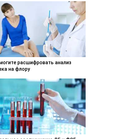
могите расшифровать анализ
зка на флору