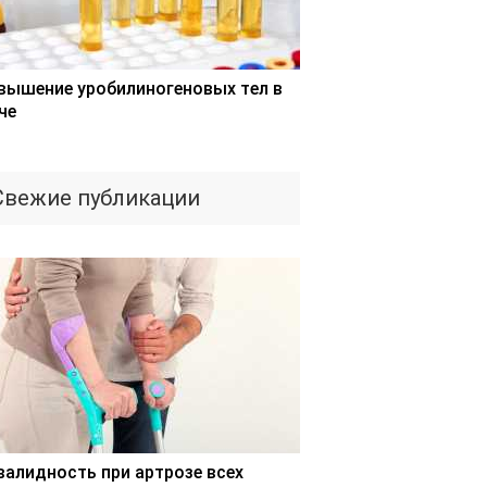
вышение уробилиногеновых тел в
че
Свежие публикации
валидность при артрозе всех