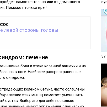
е пройдет самостоятельно или от домашнего
су
ия. Поможет только врач!
кже:
е левой стороны головы
индром: лечение
37
еньшение боли и отека коленной чашечки и на
аланса в ноге. Наиболее распространенные
ого синдрома:
страдающих коленом бегуна, часто ослаблены
 Укрепление этих мышц помогает уменьшить
ый сустав. Выберите для себя несколько
ьшое значение имеют упражнения, специально