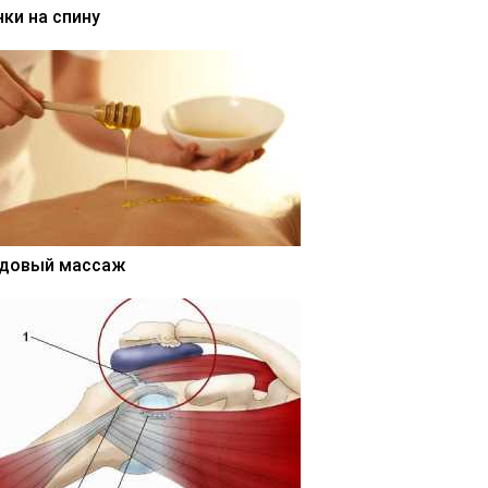
нки на спину
довый массаж