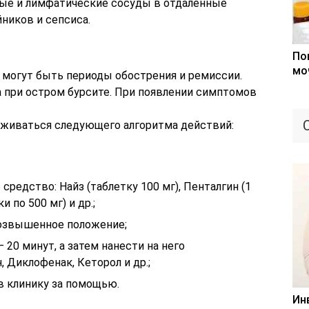
ные и лимфатические сосуды в отдаленные
йников и сепсиса.
По
мо
 могут быть периоды обострения и ремиссии.
 при остром бурсите. При появлении симптомов
рживаться следующего алгоритма действий:
редство: Найз (таблетку 100 мг), Пенталгин (1
и по 500 мг) и др.;
возвышенное положение;
– 20 минут, а затем нанести на него
 Диклофенак, Кеторол и др.;
 в клинику за помощью.
Ин