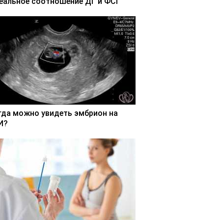
еальное соотношение ДГ и ФСГ
гда можно увидеть эмбрион на
И?