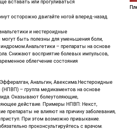
аще вставать или прогуливаться
Пл
инут осторожно двигайте ногой вперед-назад.
нальгетики и нестероидные
могут быть полезны для уменьшения боли,
индромом.Анальгетики – препараты на основе
мола. Снижают восприятие болевых импульсов,
овременное облегчение состояния
 Эффералган, Анальгин, Авексима.Нестероидные
 (НПВП) – группа медикаментов на основе
лида. Оказывают болеутоляющие,
ряющее действие. Примеры НПВП: Некст,
е препараты не влияют на причину заболевания,
приступ. При этом возможно привыкание.
обязательно проконсультируйтесь с врачом.