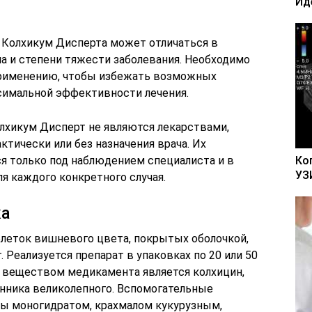
Ид
и Колхикум Дисперта может отличаться в
а и степени тяжести заболевания. Необходимо
применению, чтобы избежать возможных
симальной эффективности лечения.
олхикум Дисперт не являются лекарствами,
тически или без назначения врача. Их
 только под наблюдением специалиста и в
Ко
УЗ
я каждого конкретного случая.
ка
леток вишневого цвета, покрытых оболочкой,
. Реализуется препарат в упаковках по 20 или 50
веществом медикамента является колхицин,
нника великолепного. Вспомогательные
ы моногидратом, крахмалом кукурузным,