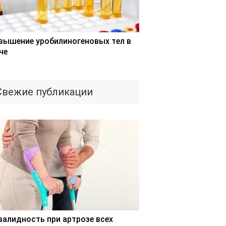
вышение уробилиногеновых тел в
че
Свежие публикации
валидность при артрозе всех