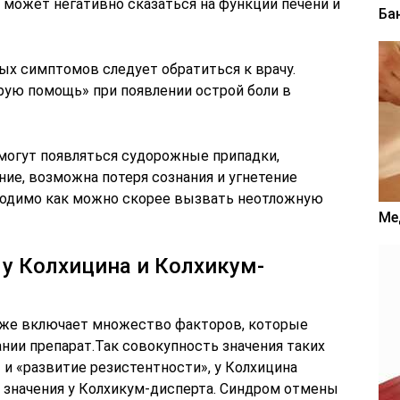
 может негативно сказаться на функции печени и
Ба
ых симптомов следует обратиться к врачу.
рую помощь» при появлении острой боли в
 могут появляться судорожные припадки,
ие, возможна потеря сознания и угнетение
бходимо как можно скорее вызвать неотложную
Ме
у Колхицина и Колхикум-
оже включает множество факторов, которые
нии препарат.Так совокупность значения таких
и «развитие резистентности», у Колхицина
 значения у Колхикум-дисперта. Синдром отмены