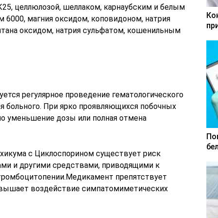
К25, целлюлозой, шеллаком, карнаубским и белым
Ко
 6000, магния оксидом, коповидоном, натрия
пр
титана оксидом, натрия сульфатом, кошенильным
уется регулярное проведение гематологического
ия больного. При ярко проявляющихся побочных
о уменьшение дозы или полная отмена
По
бе
лхикума с Циклоспорином существует риск
дами и другими средствами, приводящими к
 тромбоцитопении.Медикамент препятствует
овышает воздействие симпатомиметических