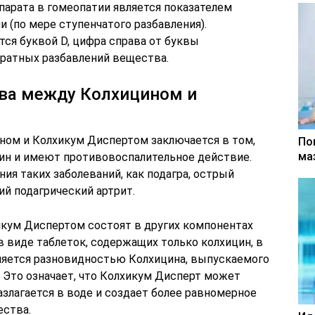
арата в гомеопатии является показателем
и (по мере ступенчатого разбавления).
ся буквой D, цифра справа от буквы
ратных разбавлений вещества.
тва между Колхицином и
ном и Колхикум Диспертом заключается в том,
По
ма
цин и имеют противовоспалительное действие.
ния таких заболеваний, как подагра, острый
ий подагрический артрит.
кум Диспертом состоят в других компонентах
в виде таблеток, содержащих только колхицин, в
ляется разновидностью Колхицина, выпускаемого
 Это означает, что Колхикум Дисперт может
азлагается в воде и создает более равномерное
ства.