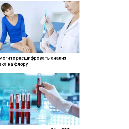
могите расшифровать анализ
зка на флору