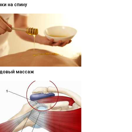
нки на спину
довый массаж