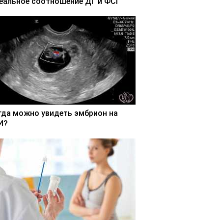
еальное соотношение ДГ и ФСГ
гда можно увидеть эмбрион на
И?