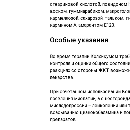
стеариновой кислотой, повидоном 
воском, гуммиарабиком, макроголом
кармеллозой, сахарозой; тальком, 
кармином А, амарантом Е123.
Особые указания
Во время терапии Колхикумом треб
контроля и оценки общего состоян
реакциях со стороны ЖКТ возможн
лекарства.
При сочетанном использовании Ко
появления миопатии, а с нестерои
миелодепрессии – лейкопении или
всасыванию цианокобаламина и п
препаратов.