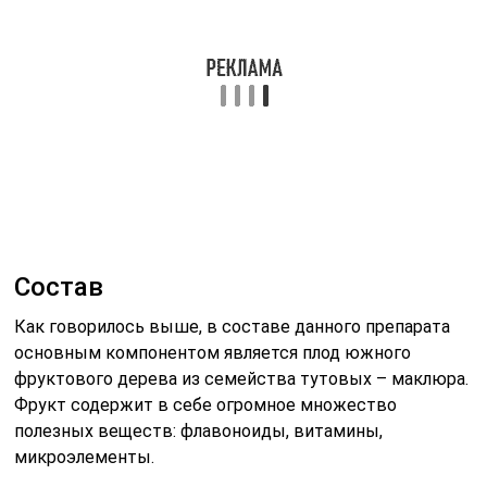
экстракт конского каштана. Данное
составляющее благоприятно влияет на
деятельность сосудистой системы, а также
помогает восстановить стенки сосудов. Помимо
этого, каштан улучшает кровообращение, снимает
отек и позволяет избежать варикоза,
троксерутин. Данный компонент является
полусинтетическим производным рутины,
который необходим для хорошей работы
сосудистой системы. Также вещество отлично
укрепляет стенки сосудов и снижает их ломкость,
иглица понтийская. Вечнозеленый многолетний
кустарник, который обладает отличным
противовоспалительным эффектом. Компонент
улучшает кровоток, сужает венозные сосуды и
предупреждает воспалительные процессы,