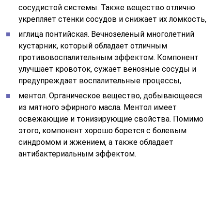
Противопоказания к лечению
фруктом
Для внутреннего приема плоды имеют несколько
противопоказаний. Это – сахарный диабет, особенно,
в декомпенсированной форме, тяжелая сердечная,
почечная недостаточность, аллергия и
непереносимость. Нельзя лечиться плодами детям,
беременным, кормящим – из-за токсичности.
Недопустимо попадание средства в ротовую полость
– едкий сок может спровоцировать ожог. При
случайном проглатывании сока или мякоти следует
провести промывание желудка во избежание
отравления. Если речь идет об использовании мази
наружно, противопоказаниями станут только аллергия,
беременность, кормление грудью.