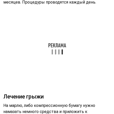
месяцев. Процедуры проводятся каждый день.
Лечение грыжи
На марлю, либо компрессионную бумагу нужно
намазать немного средства и приложить к
пораженному участку. Далее обмотать шалью,
шарфом или пледом, и оставить на 3-4 часа. Если
данное действие проводится перед сном, то с
укутанными суставом можно спать всю ночь. Данные
действия проводятся день через день, курс лечения –
3 месяца.
Лечение гайморита и аденоидов
При таких заболеваниях процедура лечения несколько
отличается. Мазь нужно довести до жидкого
состояния путем нагрева. При этом она не должна
быть горячей. Это можно сделать в микроволновке.
Полученную смесь закапать в нос. Процедуру