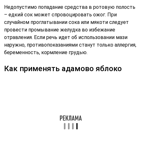
Как правило, мазь из адамова яблока применяется для
защиты кожи тела и лица от негативного воздействия
окружающей среды, лечения прыщей и других кожных
заболеваний. Эту мазь можно легко приготовить в
домашних условиях. Для этого понадобится сам плод и
масло. Возьмите кастрюльку (неметаллическую),
положите первым слоем мелко нарезанное адамово
яблоко, залейте растопленным маслом, поверх
положите еще один слой адамова яблока. Чередуйте
слои, пока не закончатся ингредиенты. Поставьте все
в духовку на 4 часа. После этого содержимое
процедите – мазь готова. Храните в холодильнике.