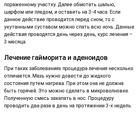
проводить два раза в день на протяжении 3-х недель.
Состав
Как говорилось выше, в составе данного препарата
основным компонентом является плод южного
фруктового дерева из семейства тутовых – маклюра.
Фрукт содержит в себе огромное множество
полезных веществ: флавоноиды, витамины,
микроэлементы.
Составляющие маклюры активно снимают
воспаление с пораженного участка, тонизируют
сосуды и укрепляют их стенки, а также
предупреждают и затормаживают процесс развития
раковых клеток.
Помимо основного компонента, в мази содержатся: