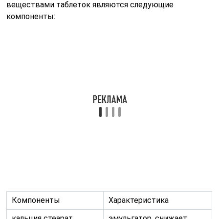
Компоненты
Характеристика
кальция стеарат
эмульгатор, снижает
вероятность появления
царапин на гранях
таблеток
кросповидон
улучшает освобождение
активного вещества из
таблетки, является
дезинтегрантом
(предотвращает распад
оболочки при длительном
хранении)
повидон
связывает токсины и