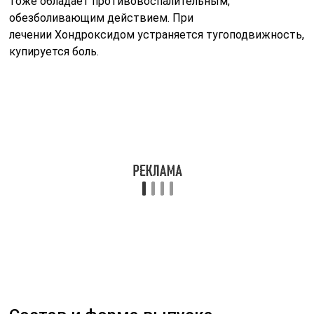
тоже обладает противовоспалительным,
обезболивающим действием. При
лечении Хондроксидом устраняется тугоподвижность,
купируется боль.
Состав и форма выпуска
Хондроксид (Chondroxide) производит российская
фармацевтическая компания Нижфарм. Средство
предназначено для лечения дистрофично-
дегенеративных болезней суставов и позвоночника.
Хондроксид – это препарат, который производят в
трех вариантах:
таблетки – 10 шт. в одном блистере, упаковка
содержит 30, 50, 60, 90 100 штук;
гель – тюбик содержит 20, 25, 30, 35,50 г;
мазь – в тюбике 30 и 50 г лекарства.