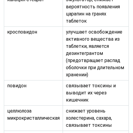
выводит их через
кишечник
целлюлоза
снижает уровень
микрокристаллическая
холестерина, сахара,
связывает токсины
магния
Обладает
гидроксикарбонат
спазмалитическим
действием, регулирует
перенос и утилизацию
энергии, ионный баланс в
мышцах
Мазь светло-желтого цвета со слабым, не очень
приятным запахом. Помимо основного вещества, она
содержит диметилсульфоксид, моноглицериды,
ланолин, вазелин, воду. Гель имеет несколько иной,
более богатый состав. Для него характерна желтая